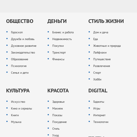
ОБЩЕСТВО
ДЕНЬГИ
СТИЛЬ ЖИЗНИ
Гороскоп
Бизнес и работа
Дом и дача
Дружба и любовь
Недвижимость
Еда
Духовное развитие
Покупки
Животные и природа
Законодательство
Транспорт
Лайфхаки
Образование
Финансы
Путешествия
Психология
Развлечения
Семья и дети
Спорт
Хобби
КУЛЬТУРА
КРАСОТА
DIGITAL
Искусство
Здоровье
Гаджеты
Кино и сериалы
Макияж
Игры
Книги
Показы
Интернет
Музыка
Похудение
Технологии
Стиль
Уход