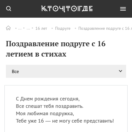
16 лет
Подруге
Поздравление подруге с 16 
Все
ПРАЗДНИКИ
Поздравление подруге с 16
08.08
День «Счастье
случается» (Happiness
летием в стихах
Happens Day)
08.08
День мира в Аугсбурге
Все
08.08
Ермолаев день
09.08
День святого
великомученика
Пантелеймона –
С Днем рождения сегодня,
покровителя всех
врачей и целителя
Все спешат тебя поздравить.
больных
Моя любимая подружка,
09.08
День книголюбов (Book
Тебе уже 16 — не могу себе представить!
Lovers Day)