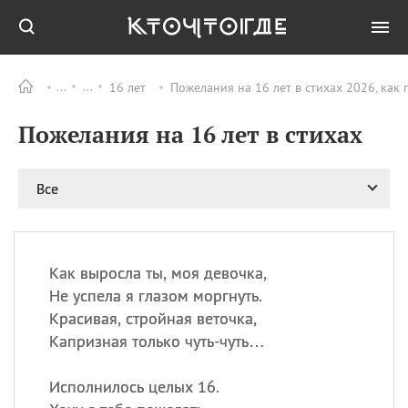
16 лет
Пожелания на 16 лет в стихах 2026, как
Все
ПРАЗДНИКИ
Пожелания на 16 лет в стихах
08.08
День «Счастье
случается» (Happiness
Happens Day)
Все
08.08
День мира в Аугсбурге
08.08
Ермолаев день
09.08
День святого
великомученика
Как выросла ты, моя девочка,
Пантелеймона –
Не успела я глазом моргнуть.
покровителя всех
Красивая, стройная веточка,
врачей и целителя
Капризная только чуть-чуть…
больных
09.08
День книголюбов (Book
Исполнилось целых 16.
Lovers Day)