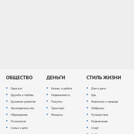
ОБЩЕСТВО
ДЕНЬГИ
СТИЛЬ ЖИЗНИ
Гороскоп
Бизнес и работа
Дом и дача
Дружба и любовь
Недвижимость
Еда
Духовное развитие
Покупки
Животные и природа
Законодательство
Транспорт
Лайфхаки
Образование
Финансы
Путешествия
Психология
Развлечения
Семья и дети
Спорт