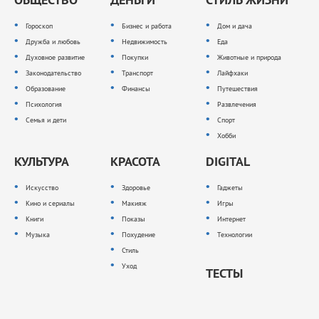
Гороскоп
Бизнес и работа
Дом и дача
Дружба и любовь
Недвижимость
Еда
Духовное развитие
Покупки
Животные и природа
Законодательство
Транспорт
Лайфхаки
Образование
Финансы
Путешествия
Психология
Развлечения
Семья и дети
Спорт
Хобби
КУЛЬТУРА
КРАСОТА
DIGITAL
Искусство
Здоровье
Гаджеты
Кино и сериалы
Макияж
Игры
Книги
Показы
Интернет
Музыка
Похудение
Технологии
Стиль
Уход
ТЕСТЫ