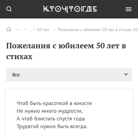
50 лет
Пожелания с юбилеем 50 лет в стихах 20
Все
ПРАЗДНИКИ
Пожелания с юбилеем 50 лет в
08.08
День «Счастье
случается» (Happiness
стихах
Happens Day)
08.08
День мира в Аугсбурге
Все
08.08
Ермолаев день
09.08
День святого
великомученика
Пантелеймона –
Чтоб быть красоткой в юности
покровителя всех
врачей и целителя
Не нужно много мудрости,
больных
А чтоб блистать спустя года
09.08
День книголюбов (Book
Трудягой нужно быть всегда.
Lovers Day)