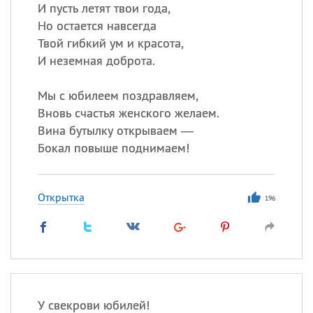
И пусть летят твои года,
Но остается навсегда
Все
ИМЕНА
Твой гибкий ум и красота,
Сегодня празднуют именины
И неземная доброта.
Мы с юбилеем поздравляем,
Александр
,
Макар
Вновь счастья женского желаем.
Анна
Вина бутылку открываем —
Бокал повыше поднимаем!
Посмотреть значение
и
происхождение
Открытка
196
У свекрови юбилей!