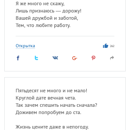
Я же много не скажу,
Лишь признаюсь — дорожу!
Все
ИМЕНА
Вашей дружбой и заботой,
Сегодня празднуют именины
Тем, что любите работу.
Александр
,
Макар
Открытка
262
Анна
Посмотреть значение
и
происхождение
Пятьдесят не много и не мало!
Круглой дате вечная чета.
Так зачем спешить начать сначала?
Доживем попробуем до ста.
Жизнь цените даже в непогоду.