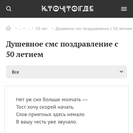
50 лет
Душевное смс поздравление с 50 летием
Все
ПРАЗДНИКИ
Душевное смс поздравление с
08.08
День «Счастье
случается» (Happiness
50 летием
Happens Day)
08.08
День мира в Аугсбурге
Все
08.08
Ермолаев день
09.08
День святого
великомученика
Пантелеймона –
Нет уж сил больше молчать —
покровителя всех
врачей и целителя
Тост хочу скорей начать.
больных
Слов приятных здесь немало
09.08
День книголюбов (Book
В вашу честь уже звучало.
Lovers Day)