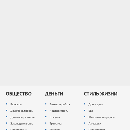
ОБЩЕСТВО
ДЕНЬГИ
СТИЛЬ ЖИЗНИ
Гороскоп
Бизнес и работа
Дом и дача
Дружба и любовь
Недвижимость
Еда
Духовное развитие
Покупки
Животные и природа
Законодательство
Транспорт
Лайфхаки
Образование
Финансы
Путешествия