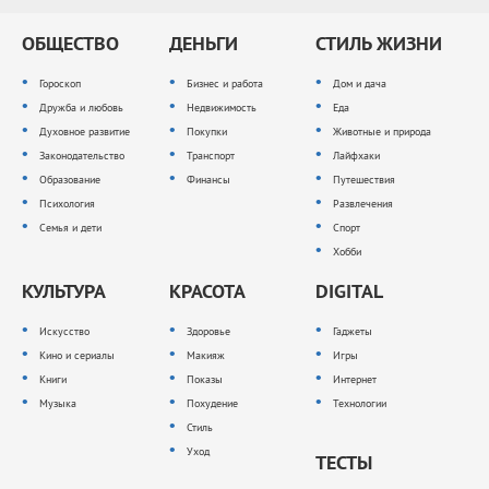
ОБЩЕСТВО
ДЕНЬГИ
СТИЛЬ ЖИЗНИ
Гороскоп
Бизнес и работа
Дом и дача
Дружба и любовь
Недвижимость
Еда
Духовное развитие
Покупки
Животные и природа
Законодательство
Транспорт
Лайфхаки
Образование
Финансы
Путешествия
Психология
Развлечения
Семья и дети
Спорт
Хобби
КУЛЬТУРА
КРАСОТА
DIGITAL
Искусство
Здоровье
Гаджеты
Кино и сериалы
Макияж
Игры
Книги
Показы
Интернет
Музыка
Похудение
Технологии
Стиль
Уход
ТЕСТЫ