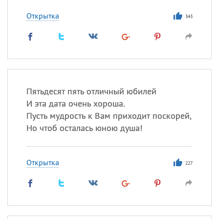
Все
ИМЕНА
Открытка
Сегодня празднуют именины
343
Сергей
, Теодор,
Федор
Посмотреть значение
и
происхождение
Пятьдесят пять отличный юбилей
И эта дата очень хороша.
Пусть мудрость к Вам приходит поскорей,
Но чтоб осталась юною душа!
Открытка
227