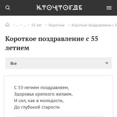
55 лет
Короткие
Короткое поздравление с 5
Все
ПРАЗДНИКИ
Короткое поздравление с 55
09.08
День памяти жертв
атомной
летием
бомбардировки
Нагасаки
09.08
День переплетов
Все
09.08
Национальный женский
день
09.08
Национальный день
С 55-летием поздравляем,
рисового пудинга
Здоровья крепкого желаем,
09.08
День Дымняшки
И сил, как в молодости,
(Smokey Bear Day)
До глубокой старости.