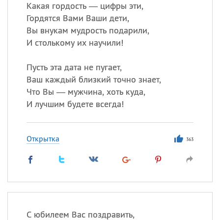
Все
ИМЕНА
Какая гордость — цифры эти,
Гордятся Вами Ваши дети,
Сегодня празднуют именины
Вы внукам мудрость подарили,
И столькому их научили!
Сергей
, Теодор,
Федор
Пусть эта дата не пугает,
Посмотреть значение
и
происхождение
Ваш каждый близкий точно знает,
Что Вы — мужчина, хоть куда,
И лучшим будете всегда!
Открытка
363
С юбилеем Вас поздравить,