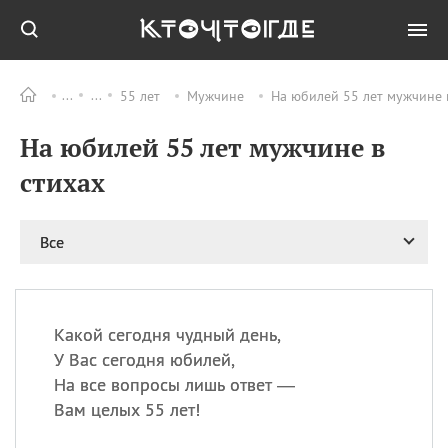
55 лет
Мужчине
На юбилей 55 лет мужчине 
Все
ПРАЗДНИКИ
На юбилей 55 лет мужчине в
09.08
День памяти жертв
атомной
стихах
бомбардировки
Нагасаки
09.08
День переплетов
Все
09.08
Национальный женский
день
09.08
Национальный день
Какой сегодня чудный день,
рисового пудинга
У Вас сегодня юбилей,
09.08
День Дымняшки
На все вопросы лишь ответ —
(Smokey Bear Day)
Вам целых 55 лет!