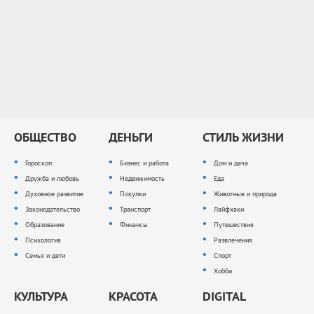
ОБЩЕСТВО
ДЕНЬГИ
СТИЛЬ ЖИЗНИ
Гороскоп
Бизнес и работа
Дом и дача
Дружба и любовь
Недвижимость
Еда
Духовное развитие
Покупки
Животные и природа
Законодательство
Транспорт
Лайфхаки
Образование
Финансы
Путешествия
Психология
Развлечения
Семья и дети
Спорт
Хобби
КУЛЬТУРА
КРАСОТА
DIGITAL