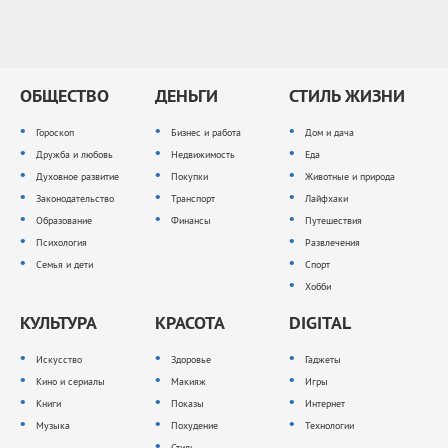
ОБЩЕСТВО
ДЕНЬГИ
СТИЛЬ ЖИЗНИ
Гороскоп
Бизнес и работа
Дом и дача
Дружба и любовь
Недвижимость
Еда
Духовное развитие
Покупки
Животные и природа
Законодательство
Транспорт
Лайфхаки
Образование
Финансы
Путешествия
Психология
Развлечения
Семья и дети
Спорт
Хобби
КУЛЬТУРА
КРАСОТА
DIGITAL
Искусство
Здоровье
Гаджеты
Кино и сериалы
Макияж
Игры
Книги
Показы
Интернет
Музыка
Похудение
Технологии
Стиль