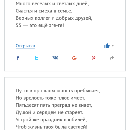
Много веселых и светлых дней,
Счастья и смеха в семье,
Все
ИМЕНА
Верных коллег и добрых друзей,
Сегодня празднуют именины
55 — это ещё эге-ге!
Александр
,
Макар
Открытка
23
Анна
Посмотреть значение
и
происхождение
Пусть в прошлом юность пребывает,
Но зрелость тоже плюс имеет.
Пятьдесят пять преград не знает,
Душой и сердцем не стареет.
Устрой же праздник в юбилей,
Чтоб жизнь твоя была светлей!