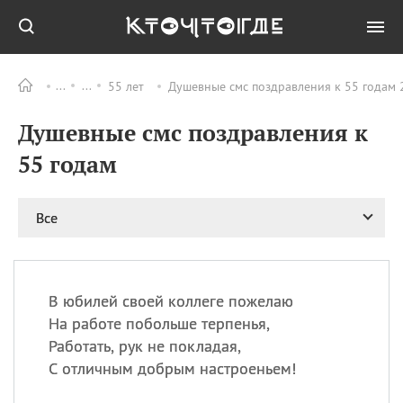
55 лет
Душевные смс поздравления к 55 годам 
Все
ПРАЗДНИКИ
Душевные смс поздравления к
08.08
День «Счастье
случается» (Happiness
55 годам
Happens Day)
08.08
День мира в Аугсбурге
Все
08.08
Ермолаев день
09.08
День святого
великомученика
Пантелеймона –
В юбилей своей коллеге пожелаю
покровителя всех
врачей и целителя
На работе побольше терпенья,
больных
Работать, рук не покладая,
09.08
День книголюбов (Book
С отличным добрым настроеньем!
Lovers Day)