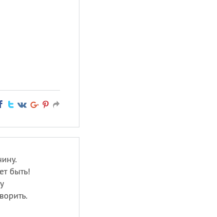
ину.
ет быть!
у
творить.