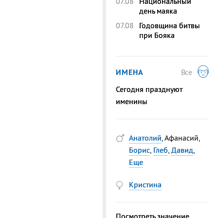
07.08
Национальный
день маяка
07.08
Годовщина битвы
при Бояка
ИМЕНА
Все
Сегодня празднуют
именины
Анатолий
, Афанасий,
Борис
,
Глеб
,
Давид
,
Еще
Кристина
Посмотреть значение