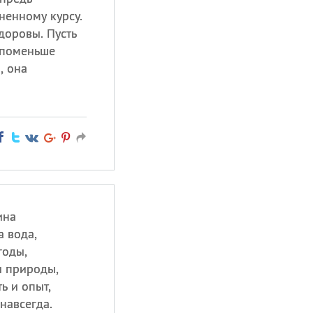
ненному курсу.
доровы. Пусть
 поменьше
, она
ина
а вода,
годы,
и природы,
ь и опыт,
навсегда.