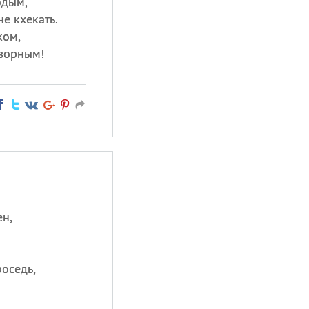
одым,
не кхекать.
ком,
озорным!
ен,
роседь,