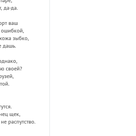
паре,
, да-да.
орт ваш
с ошибкой,
хожа зыбко,
е дашь.
однако,
ью своей?
узей,
той.
утся.
нец щек,
не распутство.