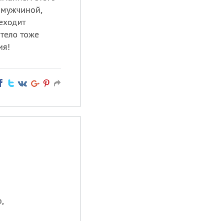
 мужчиной,
еходит
 тело тоже
ия!
.
,