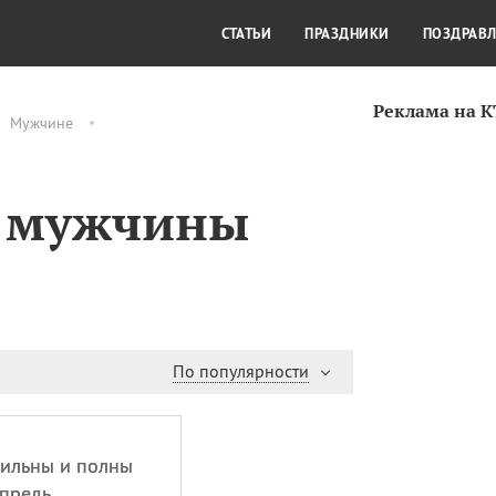
СТИЛЬ ЖИЗНИ
КУЛЬТУРА
КРА
СТАТЬИ
ПРАЗДНИКИ
ПОЗДРАВ
Реклама на 
Мужчине
й мужчины
По популярности
сильны и полны
впредь