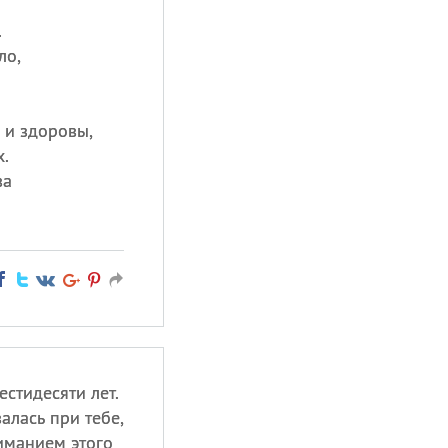
.
ло,
 и здоровы,
.
ва
стидесяти лет.
алась при тебе,
иманием этого