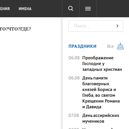
СОТА
DIGITAL
ТЕСТЫ
ЛЕНИЯ
ИМЕНА
КТО?ЧТО?ГДЕ?
ПРАЗДНИКИ
Все
06.08
Преображение
Господне у
западных христиан
06.08
День памяти
благоверных
князей Бориса и
Глеба, во святом
Крещении Романа
и Давида
07.08
День ассирийских
мучеников