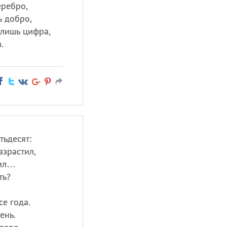
еребро,
 добро,
 лишь цифра,
.
тьдесят:
взрастил,
пил…
ть?
е года.
ень.