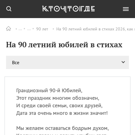
90 лет
На 90 летний юбилей в стихах 2026, как
Все
ПРАЗДНИКИ
На 90 летний юбилей в стихах
09.08
День памяти
великомученика и
целителя Пантелеимона
Все
11.08
Рождество святителя
Николая Чудотворца
11.08
День «мусорной еды»
11.08
День полета на
Грандиозный 90-й Юбилей,
воздушном шарике
Этот праздник многим обозначен,
11.08
День Святой Клары —
И среди своей семьи, своих друзей,
покровительницы
Дата эта очень много в жизни значит!
телевидения
Мы желаем оставаться бодрым духом,