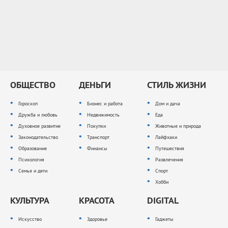
ОБЩЕСТВО
ДЕНЬГИ
СТИЛЬ ЖИЗНИ
Гороскоп
Бизнес и работа
Дом и дача
Дружба и любовь
Недвижимость
Еда
Духовное развитие
Покупки
Животные и природа
Законодательство
Транспорт
Лайфхаки
Образование
Финансы
Путешествия
Психология
Развлечения
Семья и дети
Спорт
Хобби
КУЛЬТУРА
КРАСОТА
DIGITAL
Искусство
Здоровье
Гаджеты