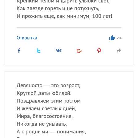
Крепким телом и дарить улыбки свет,
Все
ИМЕНА
Как звезде гореть и не потухнуть,
Сегодня празднуют именины
И прожить еще, как минимум, 100 лет!
Герман
,
Иван
,
Клим
,
Еще
Открытка
214
Анфиса
Посмотреть значение
и
происхождение
Девяносто — это возраст,
Круглой даты юбилей.
Поздравляем этим тостом
И желаем светлых дней,
Мира, благосостояния,
Никогда не унывать,
А с родными — понимания,