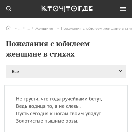
Женщине
Пожелания с юбилеем женщине в стих
Все
ПРАЗДНИКИ
Пожелания с юбилеем
11.08
Рождество святителя
Николая Чудотворца
женщине в стихах
11.08
День «мусорной еды»
11.08
День полета на
Все
воздушном шарике
12.08
Курбан Байрам —
праздник
жертвоприношения
Не грусти, что года ручейками бегут,
12.08
День
Ведь водица то, а не слезы.
Военно‑воздушных сил
Пусть сегодня к ногам твоим упадут
(День ВВС) РФ
Золотистые пышные розы.