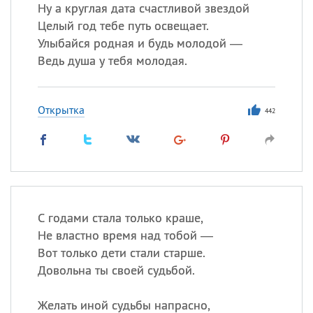
Все
ИМЕНА
Ну а круглая дата счастливой звездой
Целый год тебе путь освещает.
Сегодня празднуют именины
Улыбайся родная и будь молодой —
Ведь душа у тебя молодая.
Акакий
,
Василий
,
Иван
,
Еще
Открытка
442
Алена
,
Анастасия
,
Антонина
,
Еще
Посмотреть значение
и
происхождение
С годами стала только краше,
Не властно время над тобой —
Вот только дети стали старше.
Довольна ты своей судьбой.
Желать иной судьбы напрасно,