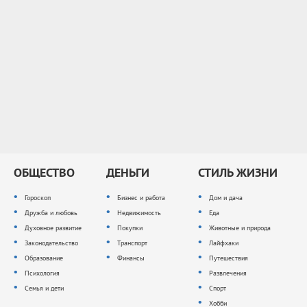
ОБЩЕСТВО
ДЕНЬГИ
СТИЛЬ ЖИЗНИ
Гороскоп
Бизнес и работа
Дом и дача
Дружба и любовь
Недвижимость
Еда
Духовное развитие
Покупки
Животные и природа
Законодательство
Транспорт
Лайфхаки
Образование
Финансы
Путешествия
Психология
Развлечения
Семья и дети
Спорт
Хобби