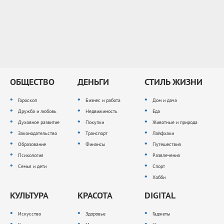
ОБЩЕСТВО
ДЕНЬГИ
СТИЛЬ ЖИЗНИ
Гороскоп
Бизнес и работа
Дом и дача
Дружба и любовь
Недвижимость
Еда
Духовное развитие
Покупки
Животные и природа
Законодательство
Транспорт
Лайфхаки
Образование
Финансы
Путешествия
Психология
Развлечения
Семья и дети
Спорт
Хобби
КУЛЬТУРА
КРАСОТА
DIGITAL
Искусство
Здоровье
Гаджеты