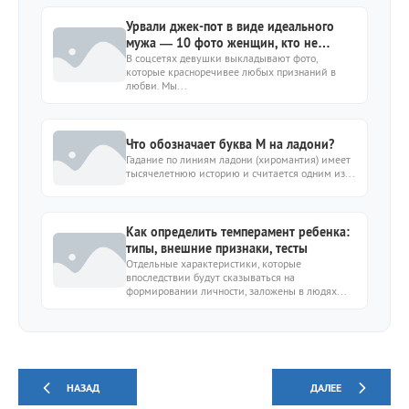
Урвали джек-пот в виде идеального
мужа — 10 фото женщин, кто не
ошибся в выборе
В соцсетях девушки выкладывают фото,
которые красноречивее любых признаний в
любви. Мы...
Что обозначает буква М на ладони?
Гадание по линиям ладони (хиромантия) имеет
тысячелетнюю историю и считается одним из...
Как определить темперамент ребенка:
типы, внешние признаки, тесты
Отдельные характеристики, которые
впоследствии будут сказываться на
формировании личности, заложены в людях...
НАЗАД
ДАЛЕЕ