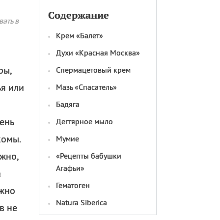
Содержание
ать в
Крем «Балет»
Духи «Красная Москва»
ры,
Спермацетовый крем
я или
Мазь «Спасатель»
Бадяга
ень
Дегтярное мыло
комы.
Мумие
жно,
«Рецепты бабушки
Агафьи»
а
Гематоген
ожно
Natura Siberica
в не