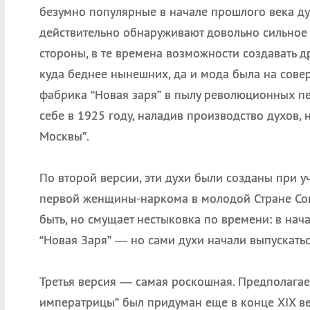
безумно популярные в начале прошлого века дух
действительно обнаруживают довольно сильное с
стороны, в те времена возможности создавать д
куда беднее нынешних, да и мода была на сове
фабрика “Новая заря” в пылу революционных п
себе в 1925 году, наладив производство духов,
Москвы”.
По второй версии, эти духи были созданы при 
первой женщины-наркома в молодой Стране Сов
быть, но смущает нестыковка по времени: в нач
“Новая Заря” — но сами духи начали выпускатьс
Третья версия — самая роскошная. Предполагает
императрицы” был придуман еще в конце XIX век