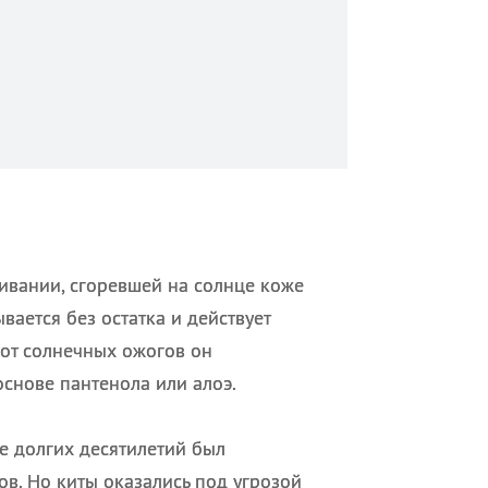
ривании, сгоревшей на солнце коже
вается без остатка и действует
 от солнечных ожогов он
основе пантенола или алоэ.
 долгих десятилетий был
в. Но киты оказались под угрозой