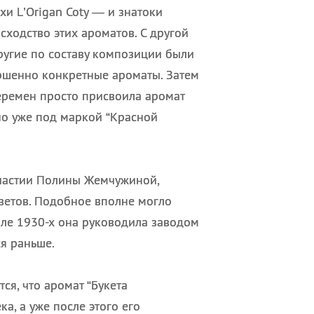
и L’Origan Coty — и знатоки
ходство этих ароматов. С другой
ругие по составу композиции были
ршенно конкретные ароматы. Затем
еремен просто присвоила аромат
 но уже под маркой “Красной
участии Полины Жемчужиной,
етов. Подобное вполне могло
але 1930-х она руководила заводом
я раньше.
ся, что аромат “Букета
а, а уже после этого его