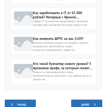
Как зарабатывать в IT от 65 000
рублей? Интервью с Ириной
Черногорцевой
Сфера IT-технологий представляет большой
интерес для компаний по всему миру, в том...
Как поменять ШРУС на ваз 2109?
Замена комплектующих, от которых зависит
исправность автомобиля, может
оказаться трудоемкой и порой не...
Кто такой бухгалтер нового уровня? 5
признаков профи, за которым гоняется
бизнес
Многие из руководителей очень
приблизительно понимают суть работы буха, а
далеко не...
НАЗАД
ДАЛЕЕ