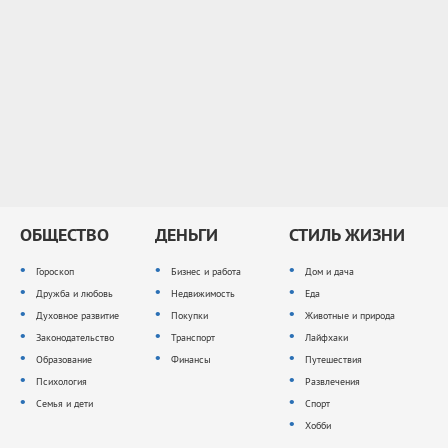
ОБЩЕСТВО
ДЕНЬГИ
СТИЛЬ ЖИЗНИ
Гороскоп
Бизнес и работа
Дом и дача
Дружба и любовь
Недвижимость
Еда
Духовное развитие
Покупки
Животные и природа
Законодательство
Транспорт
Лайфхаки
Образование
Финансы
Путешествия
Психология
Развлечения
Семья и дети
Спорт
Хобби