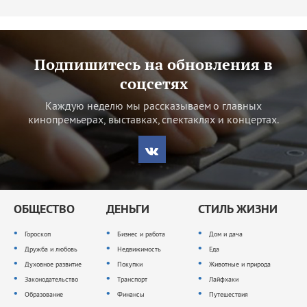
Подпишитесь на обновления в
соцсетях
Каждую неделю мы рассказываем о главных
кинопремьерах, выставках, спектаклях и концертах.
ОБЩЕСТВО
ДЕНЬГИ
СТИЛЬ ЖИЗНИ
Гороскоп
Бизнес и работа
Дом и дача
Дружба и любовь
Недвижимость
Еда
Духовное развитие
Покупки
Животные и природа
Законодательство
Транспорт
Лайфхаки
Образование
Финансы
Путешествия