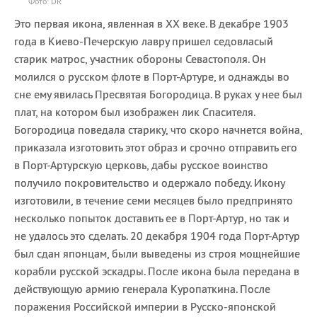
Фото: DR
Это первая икона, явленная в XX веке. В декабре 1903
года в Киево-Печерскую лавру пришел седовласый
старик матрос, участник обороны Севастополя. Он
молился о русском флоте в Порт-Артуре, и однажды во
сне ему явилась Пресвятая Богородица. В руках у нее был
плат, на котором был изображен лик Спасителя.
Богородица поведала старику, что скоро начнется война,
приказала изготовить этот образ и срочно отправить его
в Порт-Артурскую церковь, дабы русское воинство
получило покровительство и одержало победу. Икону
изготовили, в течение семи месяцев было предпринято
несколько попыток доставить ее в Порт-Артур, но так и
не удалось это сделать. 20 декабря 1904 года Порт-Артур
был сдан японцам, были выведены из строя мощнейшие
корабли русской эскадры. После икона была передана в
действующую армию генерала Куропаткина. После
поражения Российской империи в Русско-японской