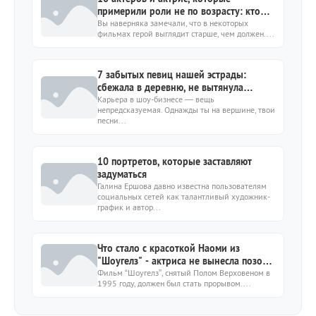
примерили роли не по возрасту: кто
справился блестяще, а кто нет
Вы наверняка замечали, что в некоторых
фильмах герой выглядит старше, чем должен....
7 забытых певиц нашей эстрады:
сбежала в деревню, не вытянула
сольную карьеру
Карьера в шоу-бизнесе — вещь
непредсказуемая. Однажды ты на вершине, твои
песни...
10 портретов, которые заставляют
задуматься
Галина Ершова давно известна пользователям
социальных сетей как талантливый художник-
график и автор...
Что стало с красоткой Наоми из
"Шоугелз" - актриса не вынесла позора
после съемок
Фильм “Шоугелз”, снятый Полом Верховеном в
1995 году, должен был стать прорывом....