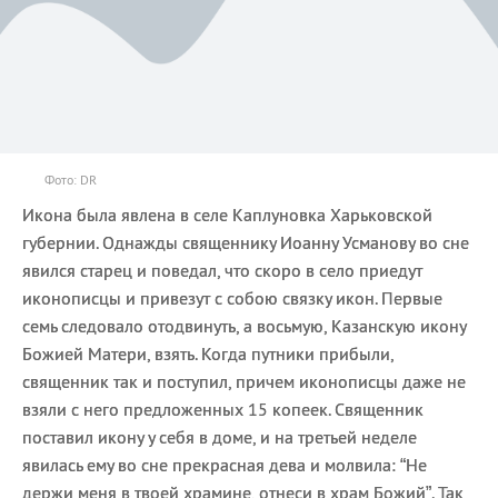
Фото: DR
Икона была явлена в селе Каплуновка Харьковской
губернии. Однажды священнику Иоанну Усманову во сне
явился старец и поведал, что скоро в село приедут
иконописцы и привезут с собою связку икон. Первые
семь следовало отодвинуть, а восьмую, Казанскую икону
Божией Матери, взять. Когда путники прибыли,
священник так и поступил, причем иконописцы даже не
взяли с него предложенных 15 копеек. Священник
поставил икону у себя в доме, и на третьей неделе
явилась ему во сне прекрасная дева и молвила: “Не
держи меня в твоей храмине, отнеси в храм Божий”. Так