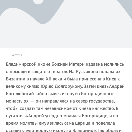
Фото: DR
Владимирской иконе Божией Матери издавна молились
о помощи в защите от врагов. На Русь икона попала из
Византии в начале XII века и была принесена в Киев к
великому князю Юрию Долгорукому. Затем князь Андрей
Боголюбский тайно вывез икону из Богородичного
монастыря — он направлялся на север государства,
чтобы создать там независимое от Киева княжество. В
пути князь Андрей усердно молился Богородице, и во
время молитвы ему явилась сама царица и повелела
оставить чудотворную икону во Владимире. Так образ и