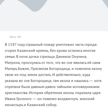
Фото: DR
В 1597 году страшный пожар уничтожил часть города:
сгорел Казанский кремль, без крова остались многие
семьи. В ночи дочка стрельца Даниила Онучина,
Матрона, проснулась от того, что во сне явилась ей сама
Матерь Божия, Пресвятая Богородица, и повелела икону
свою из-под земли достать. И действительно, куда
указала во сне Богородица, там икона и нашлась — хотя
спрятана была давным-давно тайными исповедниками
христианства. История обретения иконы поразила царя
Ивана Грозного — он повелел воздвигнуть женский
монастырь и Казанский собор.