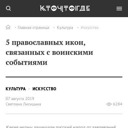
Главная страница
Культура
Искусство
5 православных икон,
связанных с воинскими
событиями
КУЛЬТУРА
ИСКУССТВО
07 августа 2019
Светлана Лисицына
6284
Какие иконы защищали русский народ от завоеваний