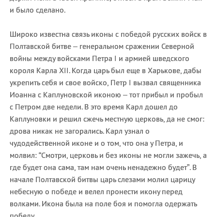
и было сделано.
Широко известна связь иконы с победой русских войск в
Полтавской битве – генеральном сражении Северной
войны между войсками Петра I и армией шведского
короля Карла XII. Когда царь был еще в Харькове, дабы
укрепить себя и свое войско, Петр I вызвал священника
Иоанна с Каплуновской иконою – тот прибыл и пробыл
с Петром две недели. В это время Карл дошел до
Каплуновки и решил сжечь местную церковь, да не смог:
дрова никак не загорались. Карл узнал о
чудодейственной иконе и о том, что она у Петра, и
молвил: “Смотри, церковь и без иконы не могли зажечь, а
где будет она сама, там нам очень ненадежно будет”. В
начале Полтавской битвы царь слезами молил царицу
небесную о победе и велел пронести икону перед
волками. Икона была на поле боя и помогла одержать
победу.