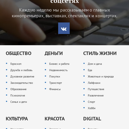
соцсетях
Каждую неделю мы рассказываем о главных
кинопремьерах, выставках, спектаклях и концертах.
ОБЩЕСТВО
ДЕНЬГИ
СТИЛЬ ЖИЗНИ
Гороскоп
Бизнес и работа
Дом и дача
Дружба и любовь
Недвижимость
Еда
Духовное развитие
Покупки
Животные и природа
Законодательство
Транспорт
Лайфхаки
Образование
Финансы
Путешествия
Психология
Развлечения
Семья и дети
Спорт
Хобби
КУЛЬТУРА
КРАСОТА
DIGITAL