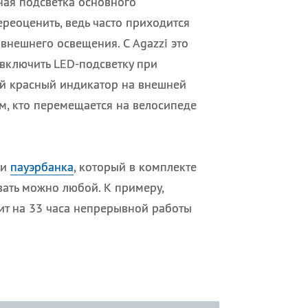
ая подсветка основного
ереоценить, ведь часто приходится
 внешнего освещения. С Agazzi это
 включить LED-подсветку при
ый красный индикатор на внешней
м, кто перемещается на велосипеде
ри
пауэрбанка
, который в комплекте
вать можно любой. К примеру,
тит на 33 часа непрерывной работы