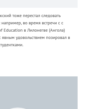
екский тоже перестал следовать
например, во время встречи с с
f Education в Лилонегве (Ангола)
 с явным удовольствием позировал в
студентками.