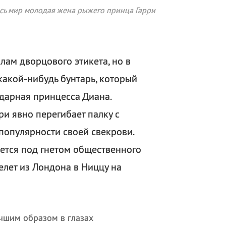
есь мир молодая жена рыжего принца Гарри
лам дворцового этикета, но в
акой-нибудь бунтарь, который
дарная принцесса Диана.
и явно перегибает палку с
популярности своей свекрови.
ается под гнетом общественного
елет из Лондона в Ниццу на
учшим образом в глазах