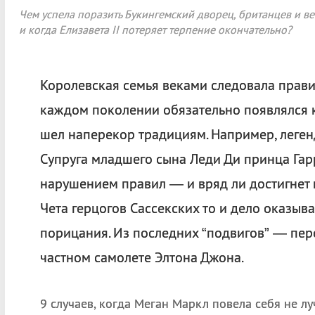
Чем успела поразить Букингемский дворец, британцев и в
и когда Елизавета II потеряет терпение окончательно?
Королевская семья веками следовала прави
каждом поколении обязательно появлялся к
шел наперекор традициям. Например, леген
Супруга младшего сына Леди Ди принца Гарр
нарушением правил — и вряд ли достигнет 
Чета герцогов Сассекских то и дело оказыв
порицания. Из последних “подвигов” — пер
частном самолете Элтона Джона.
9 случаев, когда Меган Маркл повела себя не л