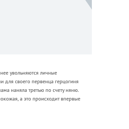
 нее увольняются личные
ми для своего первенца герцогиня
ама наняла третью по счету няню.
окожая, а это происходит впервые