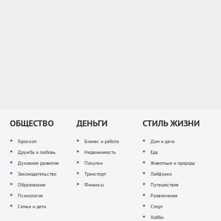
ОБЩЕСТВО
ДЕНЬГИ
СТИЛЬ ЖИЗНИ
Гороскоп
Бизнес и работа
Дом и дача
Дружба и любовь
Недвижимость
Еда
Духовное развитие
Покупки
Животные и природа
Законодательство
Транспорт
Лайфхаки
Образование
Финансы
Путешествия
Психология
Развлечения
Семья и дети
Спорт
Хобби