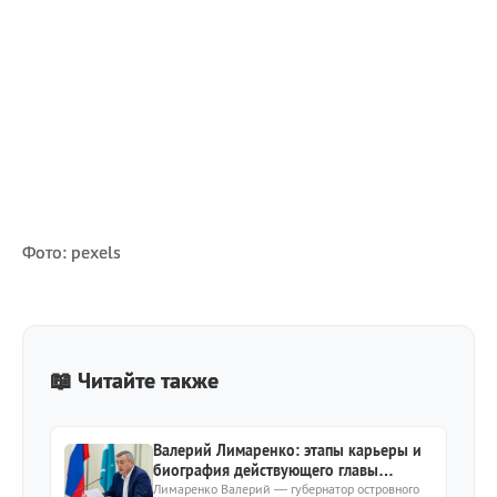
Фото: pexels
📖 Читайте также
Валерий Лимаренко: этапы карьеры и
биография действующего главы
Сахалинской области
Лимаренко Валерий — губернатор островного