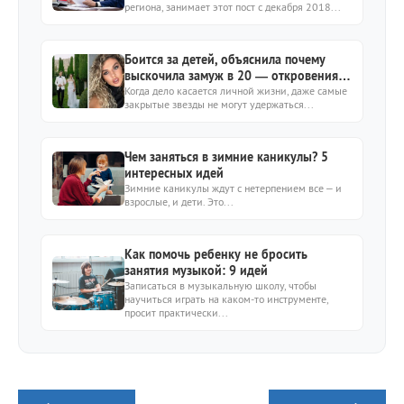
региона, занимает этот пост с декабря 2018...
Боится за детей, объяснила почему
выскочила замуж в 20 — откровения
звёзд о личном
Когда дело касается личной жизни, даже самые
закрытые звезды не могут удержаться...
Чем заняться в зимние каникулы? 5
интересных идей
Зимние каникулы ждут с нетерпением все – и
взрослые, и дети. Это...
Как помочь ребенку не бросить
занятия музыкой: 9 идей
Записаться в музыкальную школу, чтобы
научиться играть на каком-то инструменте,
просит практически...