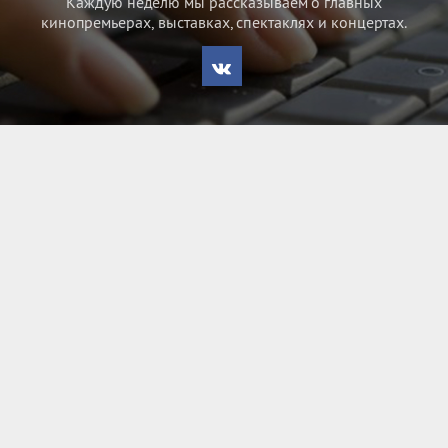
Каждую неделю мы рассказываем о главных
кинопремьерах, выставках, спектаклях и концертах.