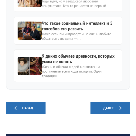
годовщинах и помолвках
Годы идут, но у звёзд своя любовная
арифметика. Кто-то решается на первый...
Что такое социальный интеллект и 5
способов его развить
Даже если вы интроверт и не очень любите
общаться с людьми —...
9 диких обычаев древности, которых
умом не понять
Жизнь и обычаи людей меняются на
протяжение всего хода истории. Одни
традиции...
НАЗАД
ДАЛЕЕ