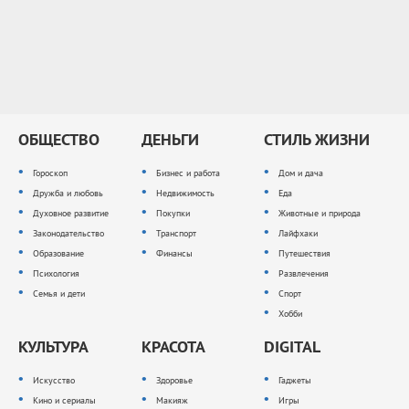
ОБЩЕСТВО
ДЕНЬГИ
СТИЛЬ ЖИЗНИ
Гороскоп
Бизнес и работа
Дом и дача
Дружба и любовь
Недвижимость
Еда
Духовное развитие
Покупки
Животные и природа
Законодательство
Транспорт
Лайфхаки
Образование
Финансы
Путешествия
Психология
Развлечения
Семья и дети
Спорт
Хобби
КУЛЬТУРА
КРАСОТА
DIGITAL
Искусство
Здоровье
Гаджеты
Кино и сериалы
Макияж
Игры