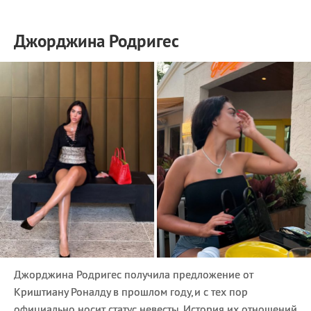
Джорджина Родригес
Джорджина Родригес получила предложение от
Криштиану Роналду в прошлом году,и с тех пор
официально носит статус невесты. История их отношений