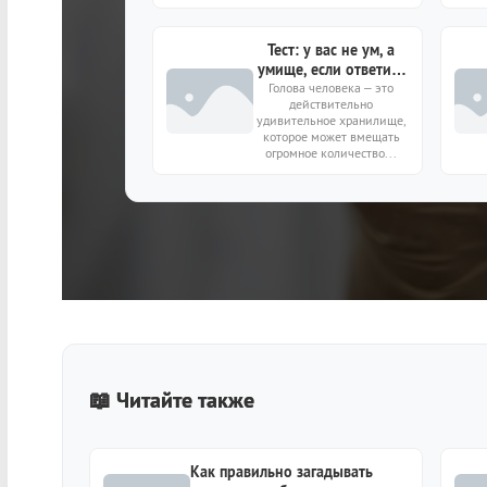
Тест: у вас не ум, а
умище, если ответите
Голова человека – это
10/10
действительно
удивительное хранилище,
которое может вмещать
огромное количество...
📖 Читайте также
Как правильно загадывать