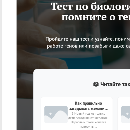
Тест по биолог
помните о ге
Пройдите наш тест и узнайте, понима
работе генов или позабыли даже с
📖 Читайте та
Как правильно
загадывать желания,
чтобы они сбывались?
В Новый год не только
дети загадывают желания.
Взрослым тоже хочется
поверить...