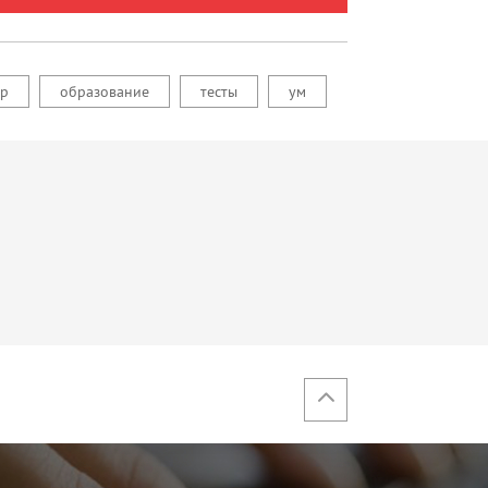
ор
образование
тесты
ум