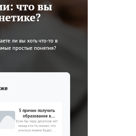
ии: что вы
нетике?
ете ли вы хоть что-то в
амые простые понятия?
кже
5 причин получить
образование в
Если бы пару десятков лет
колледже
назад кто-то сказал, что
дистанционно
учиться можно будет,...