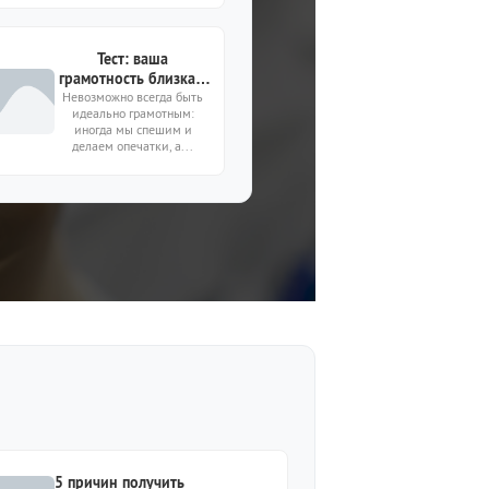
Тест: ваша
грамотность близка к
Невозможно всегда быть
идеалу — или даже
идеально грамотным:
близко нет?
иногда мы спешим и
Проверьте на 10
делаем опечатки, а...
вопросах
5 причин получить