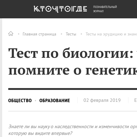
ПОЗНАВАТЕЛЬНЫЙ
ОБЩЕСТВО
ДЕНЬГИ
ЖУРНАЛ
Главная страница
Тесты
Тесты на эрудицию и знан
Тест по биологии:
помните о генети
02 февраля 2019
Е
ОБЩЕСТВО
ОБРАЗОВАНИЕ
Знаете ли вы науку о наследственности и изменчивости о
которую вы видите впервые?