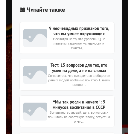
📖 Читайте также
9 неочевидных признаков того,
что вы умнее окружающих
Несмотря на то, что уровень IQ не
является гарантом успешности и
счастья,...
Тест: 15 вопросов для тех, кто
умен на деле, а не на словах
Согласитесь, что находиться в обществе
умных людей особенно приятно. С ними
можно...
“Мы так росли и ничего”: 9
минусов воспитания в СССР
Большинство людей, детство которых
пришлось на советскую эпоху, сетует на
то, что...