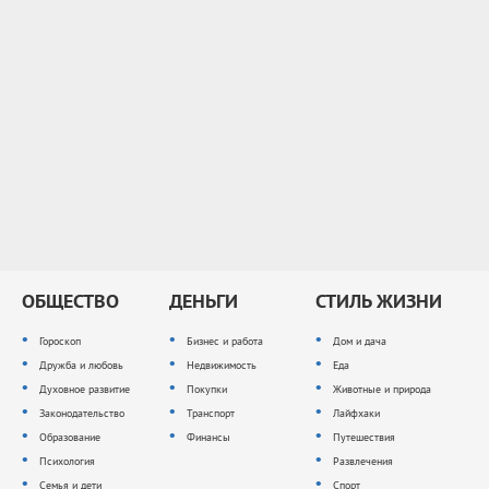
ОБЩЕСТВО
ДЕНЬГИ
СТИЛЬ ЖИЗНИ
Гороскоп
Бизнес и работа
Дом и дача
Дружба и любовь
Недвижимость
Еда
Духовное развитие
Покупки
Животные и природа
Законодательство
Транспорт
Лайфхаки
Образование
Финансы
Путешествия
Психология
Развлечения
Семья и дети
Спорт