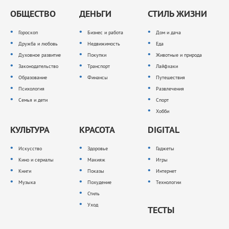
ОБЩЕСТВО
ДЕНЬГИ
СТИЛЬ ЖИЗНИ
Гороскоп
Бизнес и работа
Дом и дача
Дружба и любовь
Недвижимость
Еда
Духовное развитие
Покупки
Животные и природа
Законодательство
Транспорт
Лайфхаки
Образование
Финансы
Путешествия
Психология
Развлечения
Семья и дети
Спорт
Хобби
КУЛЬТУРА
КРАСОТА
DIGITAL
Искусство
Здоровье
Гаджеты
Кино и сериалы
Макияж
Игры
Книги
Показы
Интернет
Музыка
Похудение
Технологии
Стиль
Уход
ТЕСТЫ