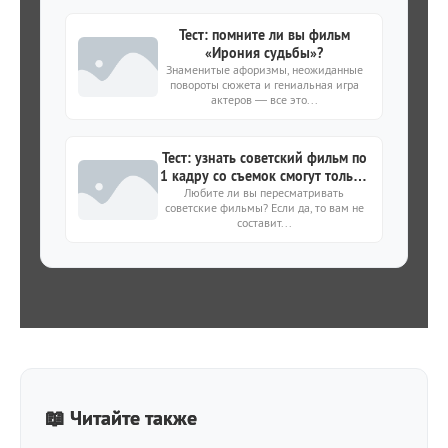
Тест: помните ли вы фильм
«Ирония судьбы»?
Знаменитые афоризмы, неожиданные
повороты сюжета и гениальная игра
актеров — все это...
Тест: узнать советский фильм по
1 кадру со съемок смогут только
Любите ли вы пересматривать
ценители кино из СССР
советские фильмы? Если да, то вам не
составит...
📖 Читайте также