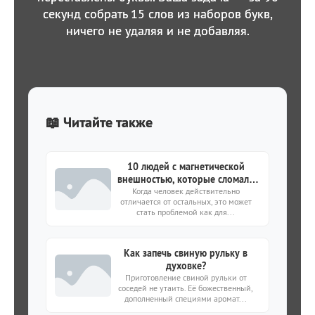
секунд собрать 15 слов из наборов букв,
ничего не удаляя и не добавляя.
📖 Читайте также
10 людей с магнетической
внешностью, которые сломали
Когда человек действительно
все стандарты красоты
отличается от остальных, это может
стать проблемой как для...
Как запечь свиную рульку в
духовке?
Приготовление свиной рульки от
соседей не утаить. Её божественный,
дополненный специями аромат...