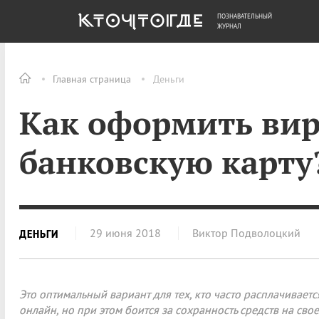
ПОЗНАВАТЕЛЬНЫЙ
ОБЩЕСТВО
ДЕНЬГИ
ЖУРНАЛ
Главная страница
Деньги
Как оформить ви
банковскую карту
29 июня 2018
Виктор Подволоцкий
ДЕНЬГИ
Это оптимальный вариант для тех, кто часто расплачиваетс
онлайн, но при этом боится за сохранность средств на сво