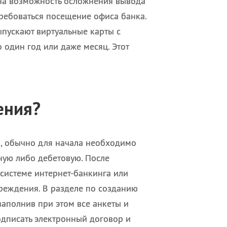
тна возможность осложнения вывода
требоваться посещение офиса банка.
ыпускают виртуальные карты с
 один год или даже месяц. Этот
ения?
а, обычно для начала необходимо
ную либо дебетовую. После
 системе интернет-банкинга или
реждения. В разделе по созданию
заполнив при этом все анкеты и
одписать электронный договор и