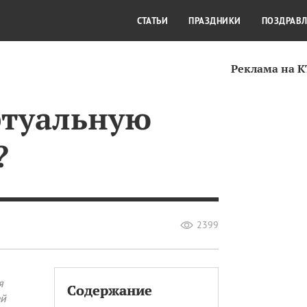
СТИЛЬ ЖИЗНИ
КУЛЬТУРА
КРА
СТАТЬИ
ПРАЗДНИКИ
ПОЗДРАВ
Реклама на 
ртуальную
?
2399
я
Содержание
ей