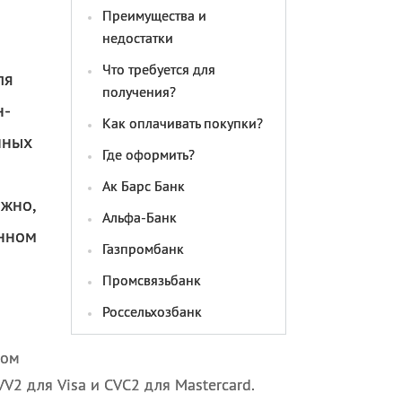
Преимущества и
недостатки
Что требуется для
ля
получения?
н-
Как оплачивать покупки?
чных
Где оформить?
Ак Барс Банк
жно,
Альфа-Банк
онном
Газпромбанк
Промсвязьбанк
Россельхозбанк
ком
2 для Visa и CVC2 для Masterсard.