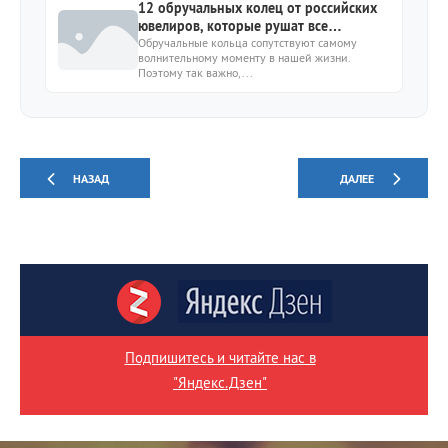
12 обручальных колец от российских
ювелиров, которые рушат все
существующие каноны
Обручальные кольца сопутствуют самому
волнительному моменту в нашей жизни.
Поэтому так важно,...
НАЗАД
ДАЛЕЕ
Подпишитесь и читайте нас в
"Яндекс.Дзен"