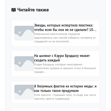
📖 Читайте также
Звезды, которых испортила пластика:
чтобы если бы они ее не сделали? 10
фото
Изначально пластическая хирургия
задумывалась как способ избавить человека от
страданий из-за патологий...
На шопинг с Кэрри Брэдшоу может
сходить каждый
Кэрри Брэдшоу, которую неоспоримо
талантливо сыграла в сериале «Секс в большом
городе»...
8 безумных фактов из истории моды: и
как только такое придумали
Если красота - страшная сила, то мода, как часть
красоты, просто чудовищна....