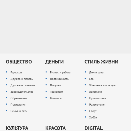
ОБЩЕСТВО
ДЕНЬГИ
СТИЛЬ ЖИЗНИ
Гороскоп
Бизнес и работа
Дом и дача
Дружба и любовь
Недвижимость
Еда
Духовное развитие
Покупки
Животные и природа
Законодательство
Транспорт
Лайфхаки
Образование
Финансы
Путешествия
Психология
Развлечения
Семья и дети
Спорт
Хобби
КУЛЬТУРА
КРАСОТА
DIGITAL