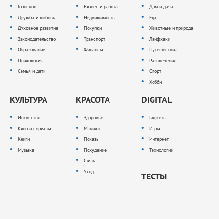
Гороскоп
Бизнес и работа
Дом и дача
Дружба и любовь
Недвижимость
Еда
Духовное развитие
Покупки
Животные и природа
Законодательство
Транспорт
Лайфхаки
Образование
Финансы
Путешествия
Психология
Развлечения
Семья и дети
Спорт
Хобби
КУЛЬТУРА
КРАСОТА
DIGITAL
Искусство
Здоровье
Гаджеты
Кино и сериалы
Макияж
Игры
Книги
Показы
Интернет
Музыка
Похудение
Технологии
Стиль
Уход
ТЕСТЫ