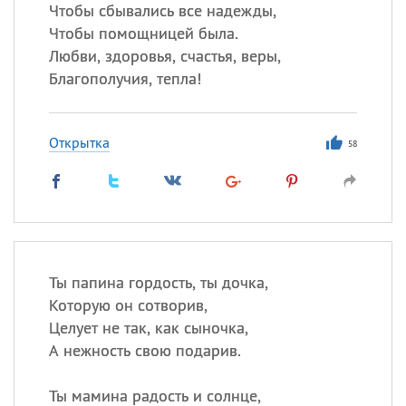
Все
ИМЕНА
Чтобы сбывались все надежды,
Чтобы помощницей была.
Сегодня празднуют именины
Любви, здоровья, счастья, веры,
Благополучия, тепла!
Герман
,
Иван
,
Клим
,
Еще
Анфиса
Открытка
58
Посмотреть значение
и
происхождение
Ты папина гордость, ты дочка,
Которую он сотворив,
Целует не так, как сыночка,
А нежность свою подарив.
Ты мамина радость и солнце,