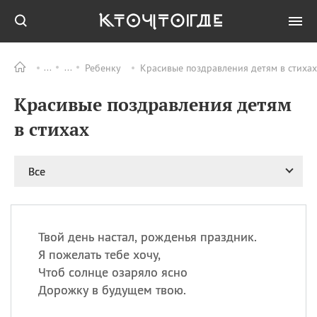
Ребенку
Красивые поздравления детям в стихах
Все
ПРАЗДНИКИ
Красивые поздравления детям
09.08
День памяти
великомученика и
в стихах
целителя Пантелеимона
11.08
Рождество святителя
Николая Чудотворца
Все
11.08
День «мусорной еды»
11.08
День полета на
воздушном шарике
Твой день настал, рожденья праздник.
11.08
День Святой Клары —
Я пожелать тебе хочу,
покровительницы
Чтоб солнце озаряло ясно
телевидения
Дорожку в будущем твою.