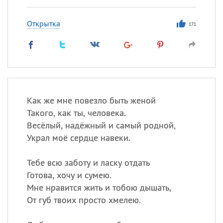
Все
ИМЕНА
Сегодня празднуют именины
Открытка
171
Сергей
, Теодор,
Федор
Посмотреть значение
и
происхождение
Как же мне повезло быть женой
Такого, как ты, человека.
Весёлый, надёжный и самый родной,
Украл моё сердце навеки.
Тебе всю заботу и ласку отдать
Готова, хочу и сумею.
Мне нравится жить и тобою дышать,
От губ твоих просто хмелею.