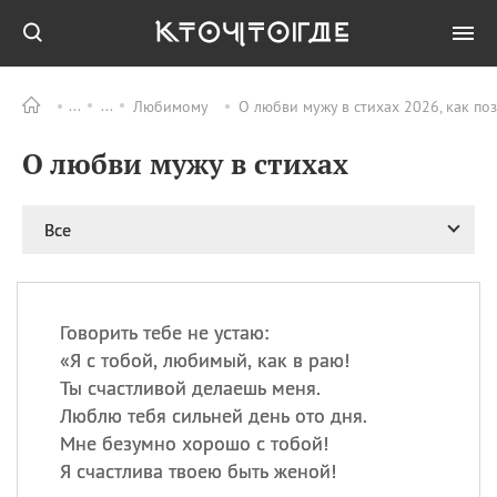
Любимому
О любви мужу в стихах 2026, как по
Все
ПРАЗДНИКИ
О любви мужу в стихах
09.08
День памяти жертв
атомной
бомбардировки
Нагасаки
Все
09.08
День переплетов
09.08
Национальный женский
день
Говорить тебе не устаю:
09.08
Национальный день
«
Я с тобой, любимый, как в раю!
рисового пудинга
Ты счастливой делаешь меня.
09.08
День Дымняшки
Люблю тебя сильней день ото дня.
(Smokey Bear Day)
Мне безумно хорошо с тобой!
Я счастлива твоею быть женой!