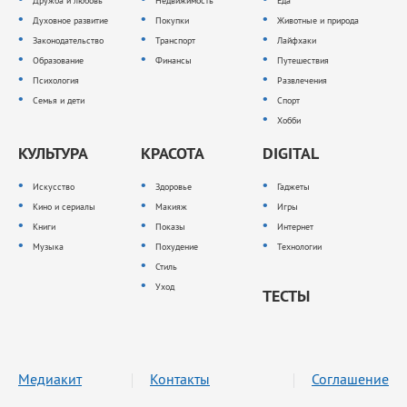
Дружба и любовь
Недвижимость
Еда
Духовное развитие
Покупки
Животные и природа
Законодательство
Транспорт
Лайфхаки
Образование
Финансы
Путешествия
Психология
Развлечения
Семья и дети
Спорт
Хобби
КУЛЬТУРА
КРАСОТА
DIGITAL
Искусство
Здоровье
Гаджеты
Кино и сериалы
Макияж
Игры
Книги
Показы
Интернет
Музыка
Похудение
Технологии
Стиль
Уход
ТЕСТЫ
Медиакит
Контакты
Соглашение