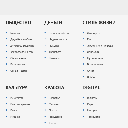
ОБЩЕСТВО
ДЕНЬГИ
СТИЛЬ ЖИЗНИ
Гороскоп
Бизнес и работа
Дом и дача
Дружба и любовь
Недвижимость
Еда
Духовное развитие
Покупки
Животные и природа
Законодательство
Транспорт
Лайфхаки
Образование
Финансы
Путешествия
Психология
Развлечения
Семья и дети
Спорт
Хобби
КУЛЬТУРА
КРАСОТА
DIGITAL
Искусство
Здоровье
Гаджеты
Кино и сериалы
Макияж
Игры
Книги
Показы
Интернет
Музыка
Похудение
Технологии
Стиль