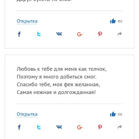
Все
ИМЕНА
Открытка
352
Сегодня празднуют именины
Анатолий
, Афанасий,
Борис
,
Еще
Любовь к тебе для меня как толчок,
Кристина
Поэтому я много добиться смог.
Спасибо тебе, моя фея желанная,
Посмотреть значение
и
Самая нежная и долгожданная!
происхождение
Открытка
231