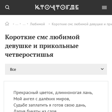
Любимой
Короткие смс любимой девушке и при
Все
ПРАЗДНИКИ
Короткие смс любимой
06.08
Преображение
Господне у западных
девушке и прикольные
христиан
четверостишья
06.08
День памяти
благоверных князей
Бориса и Глеба, во
святом Крещении
Все
Романа и Давида
07.08
День ассирийских
мучеников
Прекрасный цветок, длинноногая лань,
07.08
Национальный день
Мой ангел с далёких миров,
маяка
Судьбе заплатить я готов свою дань,
07.08
Годовщина битвы при
Даруя букеты из слов.
Бояка