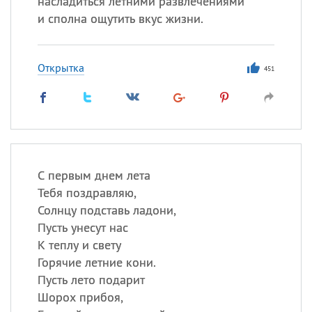
насладиться летними развлечениями
и сполна ощутить вкус жизни.
Все
ИМЕНА
Сегодня празднуют именины
Открытка
451
Александр
,
Макар
Анна
Посмотреть значение
и
С первым днем лета
происхождение
Тебя поздравляю,
Солнцу подставь ладони,
Пусть унесут нас
К теплу и свету
Горячие летние кони.
Пусть лето подарит
Шорох прибоя,