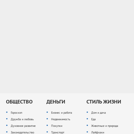
ОБЩЕСТВО
ДЕНЬГИ
СТИЛЬ ЖИЗНИ
Гороскоп
Бизнес и работа
Дом и дача
Дружба и любовь
Недвижимость
Еда
Духовное развитие
Покупки
Животные и природа
Законодательство
Транспорт
Лайфхаки