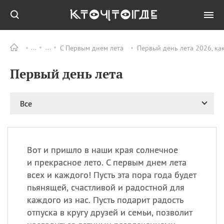
С Первым днем лета
Первый день лета 2026, ка
Все
ПРАЗДНИКИ
Первый день лета
08.08
День «Счастье
случается» (Happiness
Happens Day)
Все
08.08
День мира в Аугсбурге
08.08
Ермолаев день
09.08
День святого
великомученика
Вот и пришло в наши края солнечное
Пантелеймона –
и прекрасное лето. С первым днем лета
покровителя всех
всех и каждого! Пусть эта пора года будет
врачей и целителя
пьянящей, счастливой и радостной для
больных
каждого из нас. Пусть подарит радость
09.08
День книголюбов (Book
отпуска в кругу друзей и семьи, позволит
Lovers Day)