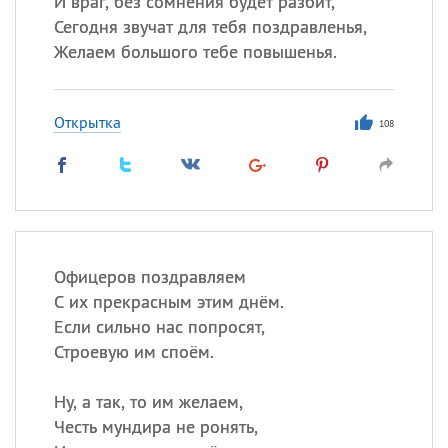
И враг, без сомнения будет разбит,
Сегодня звучат для тебя поздравленья,
Все
ИМЕНА
Желаем большого тебе повышенья.
Сегодня празднуют именины
Открытка
108
Александр
,
Макар
Анна
Посмотреть значение
и
происхождение
Офицеров поздравляем
С их прекрасным этим днём.
Если сильно нас попросят,
Строевую им споём.
Ну, а так, то им желаем,
Честь мундира не ронять,