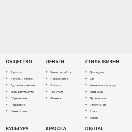
ОБЩЕСТВО
ДЕНЬГИ
СТИЛЬ ЖИЗНИ
Гороскоп
Бизнес и работа
Дом и дача
Дружба и любовь
Недвижимость
Еда
Духовное развитие
Покупки
Животные и природа
Законодательство
Транспорт
Лайфхаки
Образование
Финансы
Путешествия
Психология
Развлечения
Семья и дети
Спорт
Хобби
КУЛЬТУРА
КРАСОТА
DIGITAL