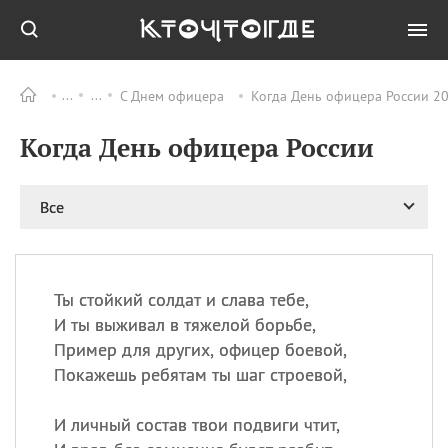
С Днем офицера
Когда День офицера России 20
Все
ПРАЗДНИКИ
Когда День офицера России
08.08
День «Счастье
случается» (Happiness
Happens Day)
Все
08.08
День мира в Аугсбурге
08.08
Ермолаев день
09.08
День святого
великомученика
Ты стойкий солдат и слава тебе,
Пантелеймона –
И ты выживал в тяжелой борьбе,
покровителя всех
Пример для других, офицер боевой,
врачей и целителя
Покажешь ребятам ты шаг строевой,
больных
09.08
День книголюбов (Book
И личный состав твои подвиги чтит,
Lovers Day)