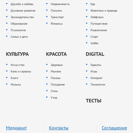
Дружба и любовь
Недвижимость
Еда
Духовное развитие
Покупки
Животные и природа
Законодательство
Транспорт
Лайфхаки
Образование
Финансы
Путешествия
Психология
Развлечения
Семья и дети
Спорт
Хобби
КУЛЬТУРА
КРАСОТА
DIGITAL
Искусство
Здоровье
Гаджеты
Кино и сериалы
Макияж
Игры
Книги
Показы
Интернет
Музыка
Похудение
Технологии
Стиль
Уход
ТЕСТЫ
Медиакит
Контакты
Соглашение