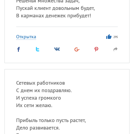
Решенья множества задач,
Все
ИМЕНА
Пускай клиент довольным будет,
Сегодня празднуют именины
В карманах денежек прибудет!
Сергей
, Теодор,
Федор
Открытка
295
Посмотреть значение
и
происхождение
Сетевых работников
С днем их поздравляю.
И успеха громкого
Их сети желаю.
Прибыль только пусть растет,
Дело развивается.