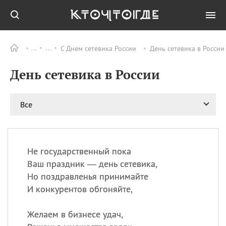
С Днем сетевика России
День сетевика в России
Все
ПРАЗДНИКИ
День сетевика в России
09.08
День памяти жертв
атомной
бомбардировки
Нагасаки
Все
09.08
День переплетов
09.08
Национальный женский
день
Не государственный пока
09.08
Национальный день
Ваш праздник — день сетевика,
рисового пудинга
Но поздравленья принимайте
09.08
День Дымняшки
И конкурентов обгоняйте,
(Smokey Bear Day)
Желаем в бизнесе удач,