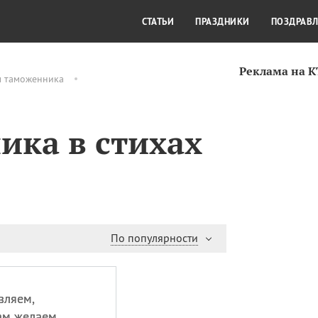
СТИЛЬ ЖИЗНИ
КУЛЬТУРА
КРА
СТАТЬИ
ПРАЗДНИКИ
ПОЗДРАВ
Реклама на 
м таможенника
ика в стихах
По популярности
вляем,
ам желаем.