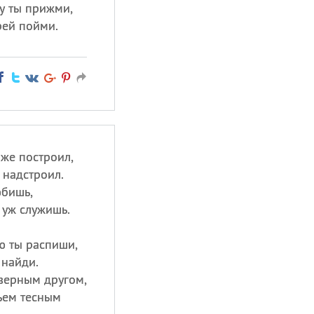
у ты прижми,
рей пойми.
 же построил,
 надстроил.
бишь,
 уж служишь.
ю ты распиши,
 найди.
верным другом,
тьем тесным