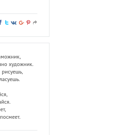
аможник,
вно художник.
 рисуешь,
ласуешь.
ся,
айся.
ет,
посмеет.