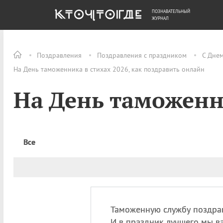
ПОЗНАВАТЕЛЬНЫЙ
ОБЩЕСТВО
ДЕНЬГИ
ЖУРНАЛ
Поздравления
Поздравления с праздником
С Дне
На День таможенника в стихах 2026, как поздравить онлайн
На День таможенн
Все
Таможенную службу поздра
И в праздник лучшего мы в