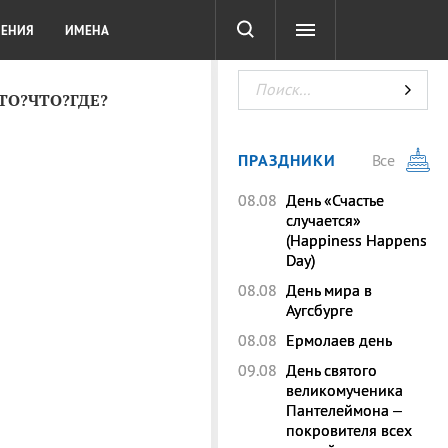
СОТА
DIGITAL
ТЕСТЫ
ЛЕНИЯ
ИМЕНА
КТО?ЧТО?ГДЕ?
ПРАЗДНИКИ
Все
08.08
День «Счастье
случается»
(Happiness Happens
Day)
08.08
День мира в
Аугсбурге
08.08
Ермолаев день
09.08
День святого
великомученика
Пантелеймона –
покровителя всех