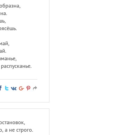
образна,
на.
шь,
рясёшь.
май,
ай.
иманье,
 распусканье.
остановок,
, а не строго.