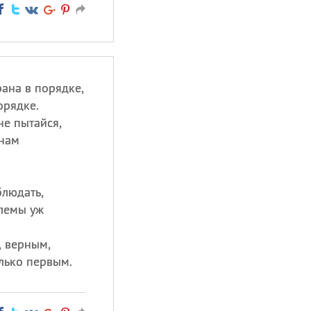
ана в порядке,
орядке.
не пытайся,
 нам
блюдать,
лемы уж
, верным,
лько первым.