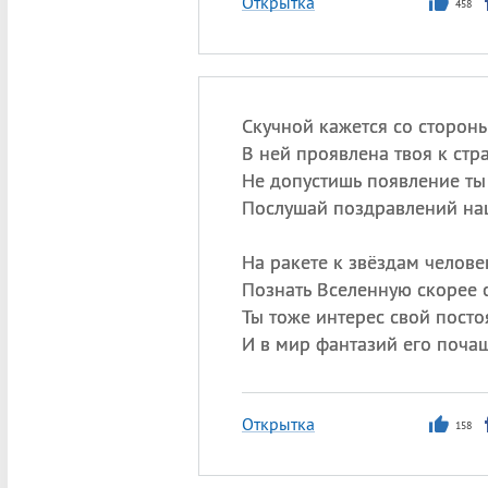
Открытка
458
Скучной кажется со стороны
В ней проявлена твоя к стра
Не допустишь появление ты
Послушай поздравлений на
На ракете к звёздам человек
Познать Вселенную скорее 
Ты тоже интерес свой посто
И в мир фантазий его почащ
Открытка
158