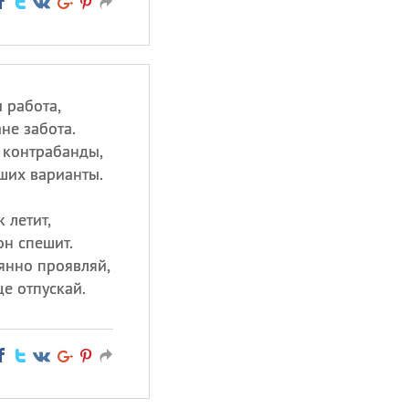
 работа,
не забота.
 контрабанды,
ших варианты.
 летит,
он спешит.
янно проявляй,
е отпускай.