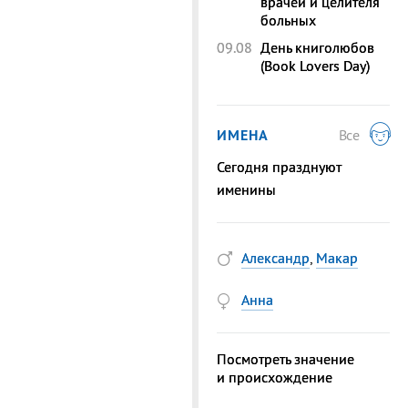
врачей и целителя
больных
09.08
День книголюбов
(Book Lovers Day)
ИМЕНА
Все
Сегодня празднуют
именины
Александр
,
Макар
Анна
Посмотреть значение
и происхождение