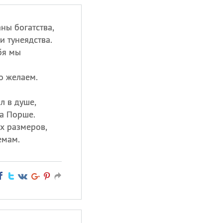
ны богатства,
и тунеядства.
бя мы
о желаем.
л в душе,
на Порше.
х размеров,
емам.