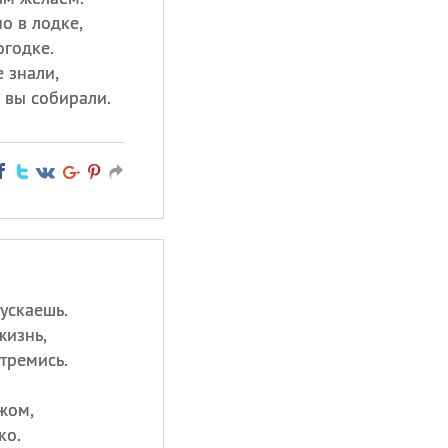
о в лодке,
огодке.
 знали,
, вы собирали.
ускаешь.
жизнь,
тремись.
жом,
ко.