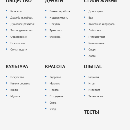
ОБЩЕСТВО
ДЕНЬГИ
СТИЛЬ ЖИЗНИ
Гороскоп
Бизнес и работа
Дом и дача
Дружба и любовь
Недвижимость
Еда
Духовное развитие
Покупки
Животные и природа
Законодательство
Транспорт
Лайфхаки
Образование
Финансы
Путешествия
Психология
Развлечения
Семья и дети
Спорт
Хобби
КУЛЬТУРА
КРАСОТА
DIGITAL
Искусство
Здоровье
Гаджеты
Кино и сериалы
Макияж
Игры
Книги
Показы
Интернет
Музыка
Похудение
Технологии
Стиль
Уход
ТЕСТЫ