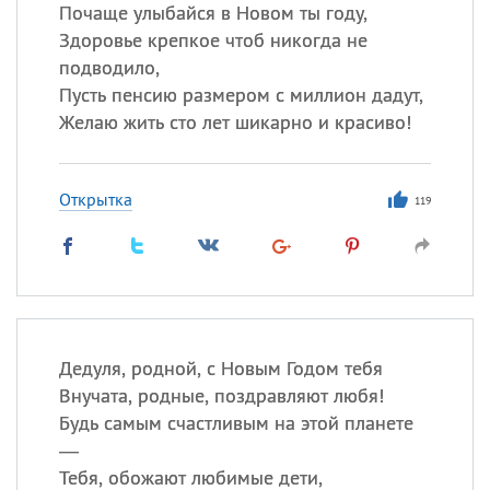
Все
ИМЕНА
Почаще улыбайся в Новом ты году,
Здоровье крепкое чтоб никогда не
Сегодня празднуют именины
подводило,
Пусть пенсию размером с миллион дадут,
Герман
,
Иван
,
Клим
,
Еще
Желаю жить сто лет шикарно и красиво!
Анфиса
Открытка
119
Посмотреть значение
и
происхождение
Дедуля, родной, с Новым Годом тебя
Внучата, родные, поздравляют любя!
Будь самым счастливым на этой планете
—
Тебя, обожают любимые дети,