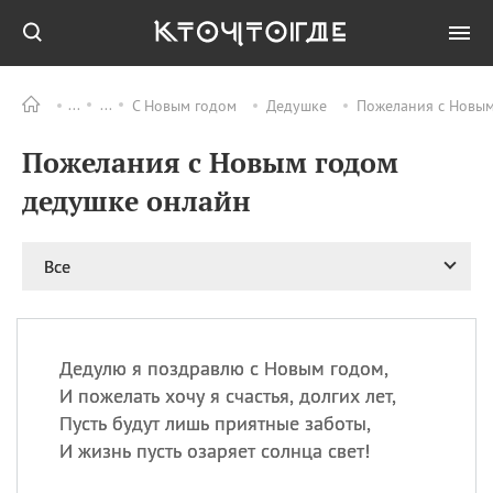
С Новым годом
Дедушке
Пожелания с Новым
Все
ПРАЗДНИКИ
Пожелания с Новым годом
09.08
День памяти
великомученика и
дедушке онлайн
целителя Пантелеимона
11.08
Рождество святителя
Николая Чудотворца
Все
11.08
День «мусорной еды»
11.08
День полета на
воздушном шарике
Дедулю я поздравлю с Новым годом,
11.08
День Святой Клары —
И пожелать хочу я счастья, долгих лет,
покровительницы
Пусть будут лишь приятные заботы,
телевидения
И жизнь пусть озаряет солнца свет!