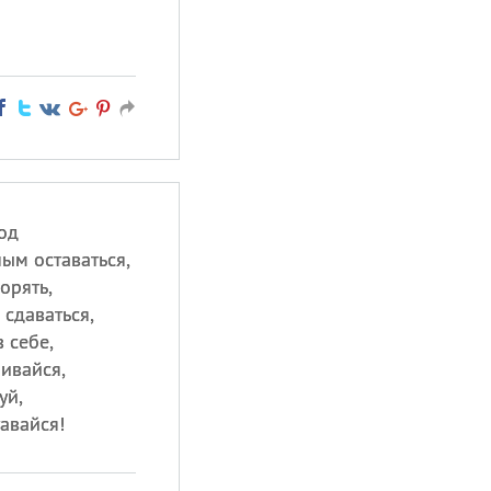
од
ым оставаться,
орять,
 сдаваться,
 себе,
ивайся,
уй,
авайся!