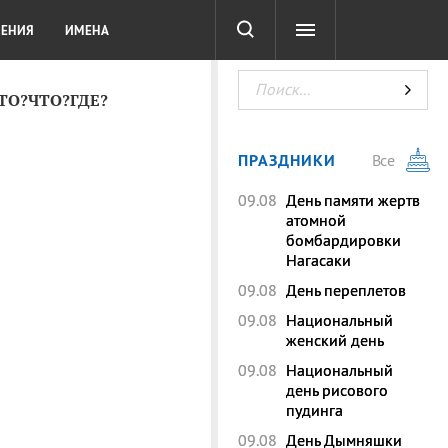
СОТА
DIGITAL
ТЕСТЫ
ЛЕНИЯ
ИМЕНА
КТО?ЧТО?ГДЕ?
ПРАЗДНИКИ
Все
09.08
День памяти жертв
атомной
бомбардировки
Нагасаки
09.08
День переплетов
09.08
Национальный
женский день
09.08
Национальный
день рисового
пудинга
09.08
День Дымняшки