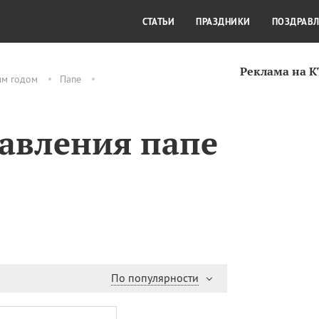
СТИЛЬ ЖИЗНИ
КУЛЬТУРА
КРА
СТАТЬИ
ПРАЗДНИКИ
ПОЗДРАВ
Реклама на 
ым годом
Папе
авления папе
По популярности