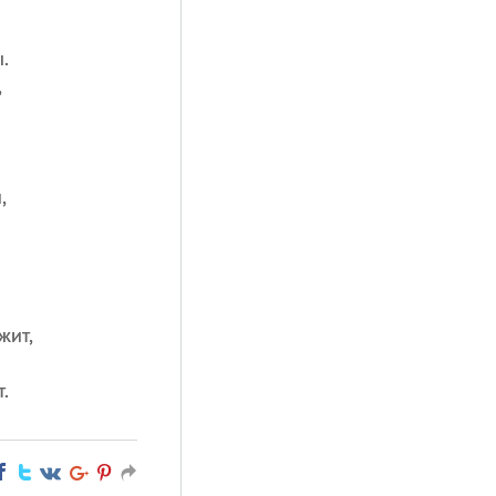
.
,
,
жит,
.