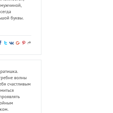
 мужчиной,
всегда
ьшой буквы.
братишка.
 гребне волны
ебя счастливым
емиться
проявлять
тойным
ком.