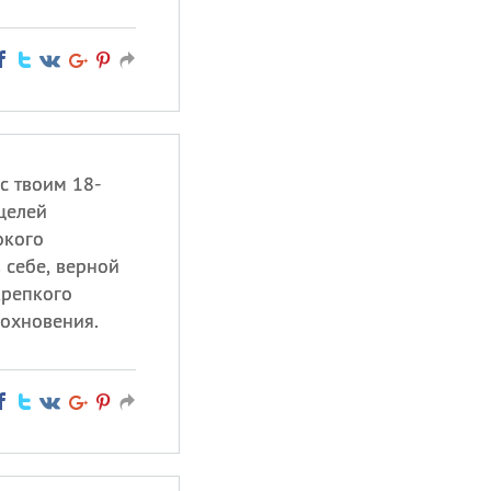
с твоим 18-
целей
окого
 себе, верной
крепкого
дохновения.