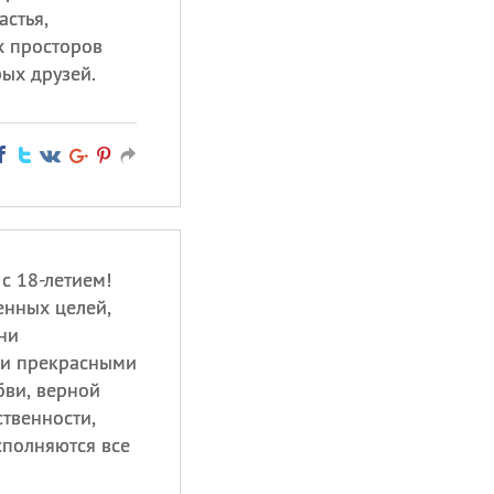
астья,
х просторов
ых друзей.
с 18-летием!
енных целей,
ни
 и прекрасными
бви, верной
ственности,
исполняются все