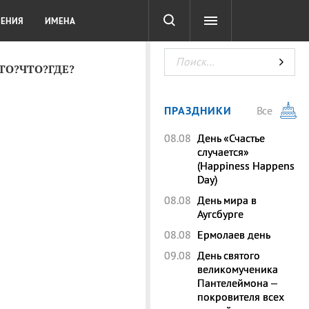
СОТА
DIGITAL
ТЕСТЫ
ЛЕНИЯ
ИМЕНА
КТО?ЧТО?ГДЕ?
ПРАЗДНИКИ
Все
08.08
День «Счастье
случается»
(Happiness Happens
Day)
08.08
День мира в
Аугсбурге
08.08
Ермолаев день
09.08
День святого
великомученика
Пантелеймона –
покровителя всех