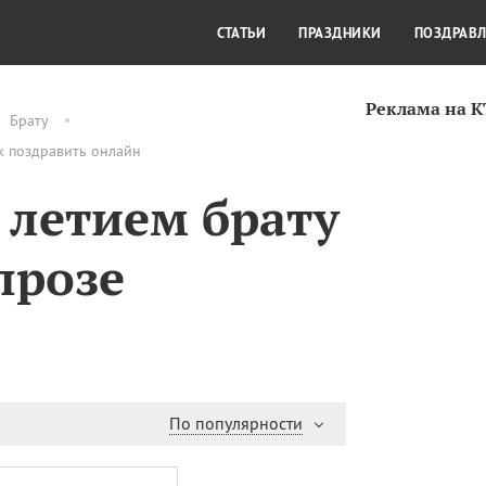
СТИЛЬ ЖИЗНИ
КУЛЬТУРА
КРА
СТАТЬИ
ПРАЗДНИКИ
ПОЗДРАВ
Реклама на 
Брату
ак поздравить онлайн
 летием брату
прозе
По популярности