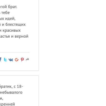
гой брат.
 тебе
ых идей,
 и блестящих
и красивых
астья и верной
ратик, с 18-
 небывалого
и,
кренней