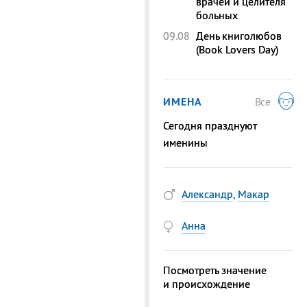
врачей и целителя
больных
09.08
День книголюбов
(Book Lovers Day)
ИМЕНА
Все
Сегодня празднуют
именины
Александр
,
Макар
Анна
Посмотреть значение
и происхождение