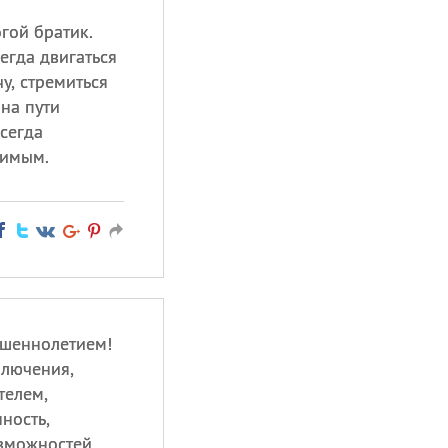
гой братик.
егда двигаться
у, стремиться
 на пути
всегда
бимым.
ршеннолетием!
ключения,
телем,
ность,
зможностей,