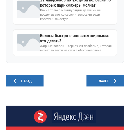
12 лайфхаков по уходу за волосами, о
которых парикмахеры молчат
Какие только манипуляции девушки не
проделывают со своими волосами ради
красоты! Зачастую...
Волосы быстро становятся жирными:
что делать?
Жирные волосы – серьезная проблема, которая
может вывести из себя любого человека....
НАЗАД
ДАЛЕЕ