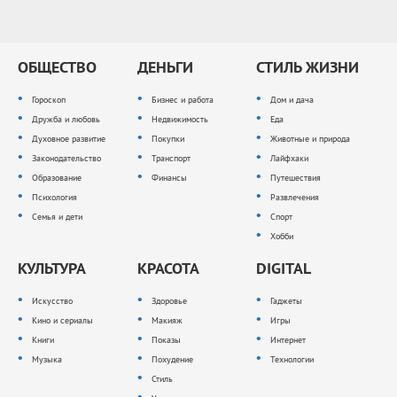
ОБЩЕСТВО
ДЕНЬГИ
СТИЛЬ ЖИЗНИ
Гороскоп
Бизнес и работа
Дом и дача
Дружба и любовь
Недвижимость
Еда
Духовное развитие
Покупки
Животные и природа
Законодательство
Транспорт
Лайфхаки
Образование
Финансы
Путешествия
Психология
Развлечения
Семья и дети
Спорт
Хобби
КУЛЬТУРА
КРАСОТА
DIGITAL
Искусство
Здоровье
Гаджеты
Кино и сериалы
Макияж
Игры
Книги
Показы
Интернет
Музыка
Похудение
Технологии
Стиль