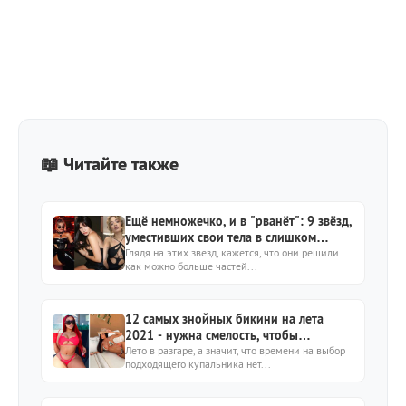
📖 Читайте также
Ещё немножечко, и в "рванёт": 9 звёзд,
уместивших свои тела в слишком
тесные наряды
Глядя на этих звезд, кажется, что они решили
как можно больше частей...
12 самых знойных бикини на лета
2021 - нужна смелость, чтобы
повторить за моделями
Лето в разгаре, а значит, что времени на выбор
подходящего купальника нет...