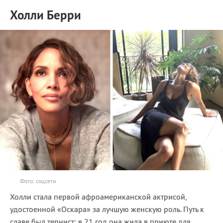
Холли Берри
Фото: соцсети
Холли стала первой афроамериканской актрисой,
удостоенной «Оскара» за лучшую женскую роль. Путь к
славе был тернист: в 21 год она жила в приюте для