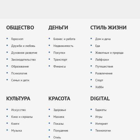
ОБЩЕСТВО
ДЕНЬГИ
СТИЛЬ ЖИЗНИ
Гороскоп
Бизнес и работа
Дом и дача
Дружба и любовь
Недвижимость
Еда
Духовное развитие
Покупки
Животные и природа
Законодательство
Транспорт
Лайфхаки
Образование
Финансы
Путешествия
Психология
Развлечения
Семья и дети
Спорт
Хобби
КУЛЬТУРА
КРАСОТА
DIGITAL
Искусство
Здоровье
Гаджеты
Кино и сериалы
Макияж
Игры
Книги
Показы
Интернет
Музыка
Похудение
Технологии
Стиль