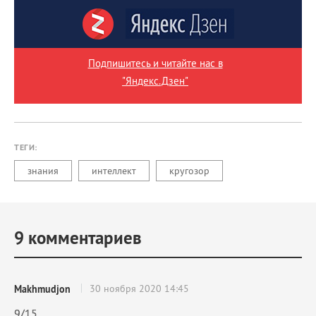
Подпишитесь и читайте нас в
"Яндекс.Дзен"
ТЕГИ:
знания
интеллект
кругозор
9
комментариев
30 ноября 2020 14:45
Makhmudjon
9/15