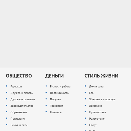
ОБЩЕСТВО
ДЕНЬГИ
СТИЛЬ ЖИЗНИ
Гороскоп
Бизнес и работа
Дом и дача
Дружба и любовь
Недвижимость
Еда
Духовное развитие
Покупки
Животные и природа
Законодательство
Транспорт
Лайфхаки
Образование
Финансы
Путешествия
Психология
Развлечения
Семья и дети
Спорт