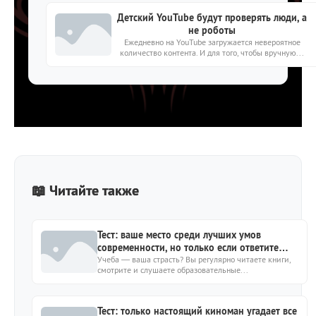
Детский YouTube будут проверять люди, а
не роботы
Ежедневно на YouTube загружается невероятное
количество контента. И для того, чтобы вручную...
📖 Читайте также
Тест: ваше место среди лучших умов
современности, но только если ответите
15https://kto-chto-gde.ru/wp-
Учеба — ваша страсть? Вы регулярно читаете книги,
смотрите и слушаете образовательные...
content/themes/theme2019/img/placeholder-
image.png15
Тест: только настоящий киноман угадает все