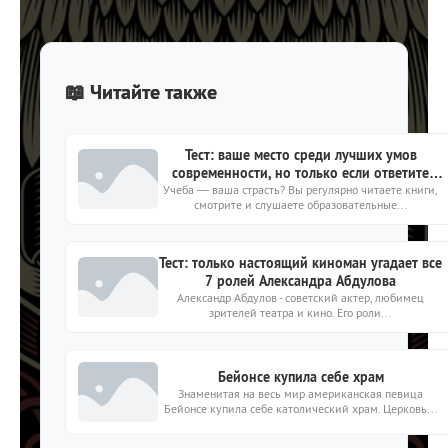
📖 Читайте также
Тест: ваше место среди лучших умов
современности, но только если ответите
Учеба — ваша страсть? Вы регулярно читаете книги,
15https://kto-chto-gde.ru/wp-
смотрите и слушаете образовательные...
content/themes/theme2019/img/placeholder-
image.png15
Тест: только настоящий киноман угадает все
7 ролей Александра Абдулова
Александр Абдулов - советский актер, любимец
зрителей театра и кино. Его роли...
Бейонсе купила себе храм
Знаменитая на весь мир американская певица
Бейонсе купила себе католический храм. Церковь...