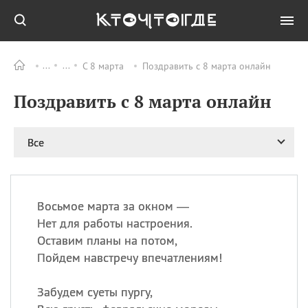
С 8 марта
Поздравить с 8 марта онлайн
Все
ПРАЗДНИКИ
Поздравить с 8 марта онлайн
06.08
Преображение
Господне у западных
христиан
Все
06.08
День памяти
благоверных князей
Бориса и Глеба, во
святом Крещении
Романа и Давида
Восьмое марта за окном —
Нет для работы настроения.
07.08
День ассирийских
мучеников
Оставим планы на потом,
Пойдем навстречу впечатлениям!
07.08
Национальный день
маяка
Забудем суеты пургу,
07.08
Годовщина битвы при
Бояка