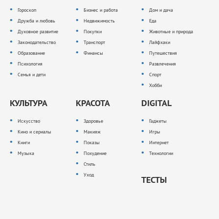
Гороскоп
Бизнес и работа
Дом и дача
Дружба и любовь
Недвижимость
Еда
Духовное развитие
Покупки
Животные и природа
Законодательство
Транспорт
Лайфхаки
Образование
Финансы
Путешествия
Психология
Развлечения
Семья и дети
Спорт
Хобби
КУЛЬТУРА
КРАСОТА
DIGITAL
Искусство
Здоровье
Гаджеты
Кино и сериалы
Макияж
Игры
Книги
Показы
Интернет
Музыка
Похудение
Технологии
Стиль
Уход
ТЕСТЫ