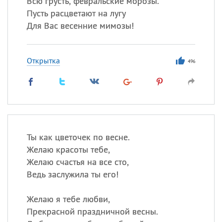
Всю грусть, февральские морозы.
Пусть расцветают на лугу
Для Вас весенние мимозы!
Все
ИМЕНА
Сегодня празднуют именины
Открытка
496
Анатолий
, Афанасий,
Борис
,
Еще
Кристина
Ты как цветочек по весне.
Посмотреть значение
и
Желаю красоты тебе,
происхождение
Желаю счастья на все сто,
Ведь заслужила ты его!
Желаю я тебе любви,
Прекрасной праздничной весны.