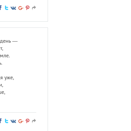
 день —
т,
емле.
.
я уже,
и,
ше,