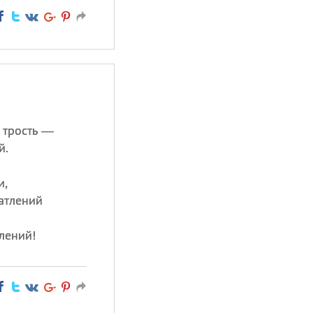
я трость —
й.
и,
атлений
лений!