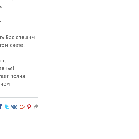
ь.
и
!
ть Вас спешим
том свете!
на,
венья!
удет полна
нием!