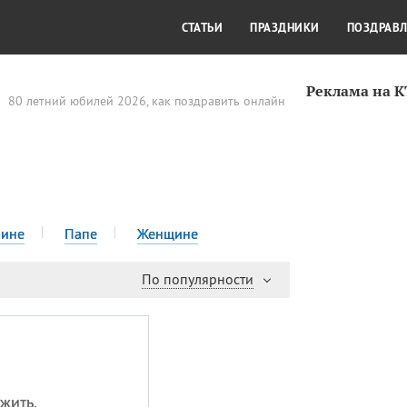
СТИЛЬ ЖИЗНИ
КУЛЬТУРА
КРА
СТАТЬИ
ПРАЗДНИКИ
ПОЗДРАВ
Реклама на 
80 летний юбилей 2026, как поздравить онлайн
ине
Папе
Женщине
По популярности
жить,