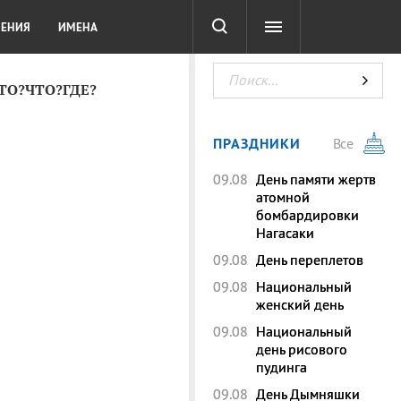
СОТА
DIGITAL
ТЕСТЫ
ЛЕНИЯ
ИМЕНА
КТО?ЧТО?ГДЕ?
ПРАЗДНИКИ
Все
09.08
День памяти жертв
атомной
бомбардировки
Нагасаки
09.08
День переплетов
09.08
Национальный
женский день
09.08
Национальный
день рисового
пудинга
09.08
День Дымняшки