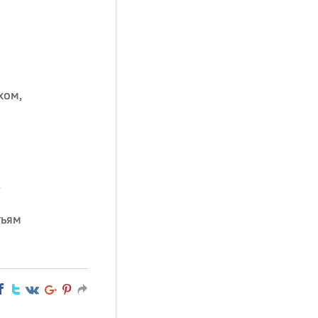
хом,
,
тьям