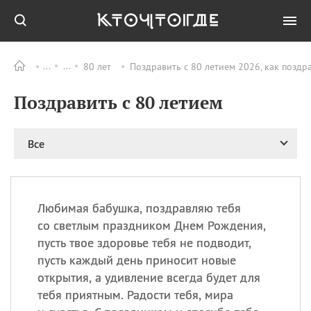
80 лет
Поздравить с 80 летием 2026, как поздр
Все
ПРАЗДНИКИ
Поздравить с 80 летием
11.08
Рождество святителя
Николая Чудотворца
11.08
День «мусорной еды»
Все
11.08
День полета на
воздушном шарике
12.08
Курбан Байрам —
праздник
Любимая бабушка, поздравляю тебя
жертвоприношения
со светлым праздником Днем Рождения,
12.08
День
пусть твое здоровье тебя не подводит,
Военно‑воздушных сил
пусть каждый день приносит новые
(День ВВС) РФ
открытия, а удивление всегда будет для
тебя приятным. Радости тебя, мира