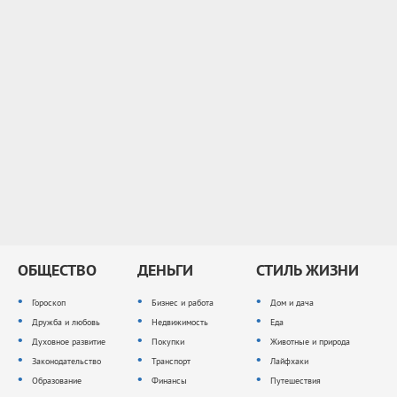
ОБЩЕСТВО
ДЕНЬГИ
СТИЛЬ ЖИЗНИ
Гороскоп
Бизнес и работа
Дом и дача
Дружба и любовь
Недвижимость
Еда
Духовное развитие
Покупки
Животные и природа
Законодательство
Транспорт
Лайфхаки
Образование
Финансы
Путешествия