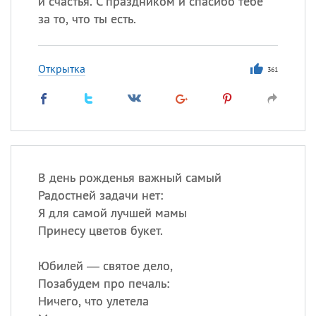
и счастья. С праздником и спасибо тебе
Все
ИМЕНА
за то, что ты есть.
Сегодня празднуют именины
Открытка
Акакий
,
Василий
,
Иван
,
361
Еще
Алена
,
Анастасия
,
Антонина
,
Еще
В день рожденья важный самый
Посмотреть значение
и
Радостней задачи нет:
происхождение
Я для самой лучшей мамы
Принесу цветов букет.
Юбилей — святое дело,
Позабудем про печаль:
Ничего, что улетела