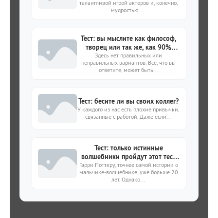
талантливой игрой актеров и, конечно,
мудростью....
Тест: вы мыслите как философ,
творец или так же, как 90%
Здесь нет правильных или
населения?
неправильных вариантов. Все, что вы
ответите, может быть...
Тест: бесите ли вы своих коллег?
У каждого из нас есть плохие привычки,
связанные с работой. Даже если...
Тест: только истинные
волшебники пройдут этот тест
Гарри Поттеру, точнее самой истории о
по Гарри Поттеру
мальчике-волшебнике, уже больше 20
лет. Однако...