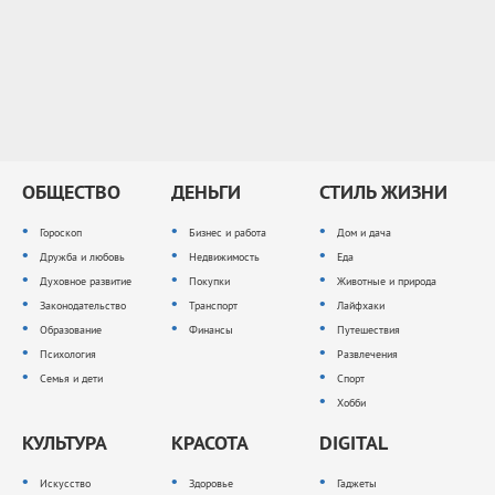
ОБЩЕСТВО
ДЕНЬГИ
СТИЛЬ ЖИЗНИ
Гороскоп
Бизнес и работа
Дом и дача
Дружба и любовь
Недвижимость
Еда
Духовное развитие
Покупки
Животные и природа
Законодательство
Транспорт
Лайфхаки
Образование
Финансы
Путешествия
Психология
Развлечения
Семья и дети
Спорт
Хобби
КУЛЬТУРА
КРАСОТА
DIGITAL
Искусство
Здоровье
Гаджеты