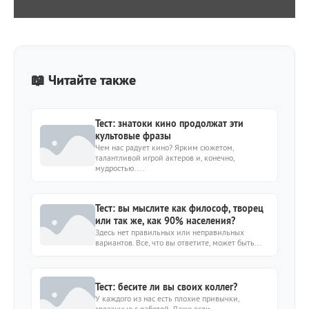
📖 Читайте также
Тест: знатоки кино продолжат эти
культовые фразы
Чем нас радует кино? Ярким сюжетом,
талантливой игрой актеров и, конечно,
мудростью....
Тест: вы мыслите как философ, творец
или так же, как 90% населения?
Здесь нет правильных или неправильных
вариантов. Все, что вы ответите, может быть...
Тест: бесите ли вы своих коллег?
У каждого из нас есть плохие привычки,
связанные с работой. Даже если...