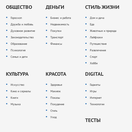
ОБЩЕСТВО
ДЕНЬГИ
СТИЛЬ ЖИЗНИ
Гороскоп
Бизнес и работа
Дом и дача
Дружба и любовь
Недвижимость
Еда
Духовное развитие
Покупки
Животные и природа
Законодательство
Транспорт
Лайфхаки
Образование
Финансы
Путешествия
Психология
Развлечения
Семья и дети
Спорт
Хобби
КУЛЬТУРА
КРАСОТА
DIGITAL
Искусство
Здоровье
Гаджеты
Кино и сериалы
Макияж
Игры
Книги
Показы
Интернет
Музыка
Похудение
Технологии
Стиль
Уход
ТЕСТЫ