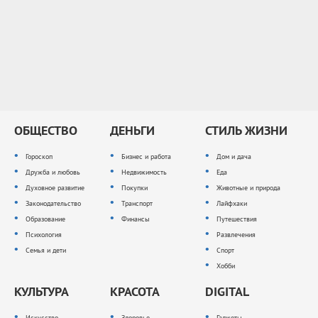
ОБЩЕСТВО
ДЕНЬГИ
СТИЛЬ ЖИЗНИ
Гороскоп
Бизнес и работа
Дом и дача
Дружба и любовь
Недвижимость
Еда
Духовное развитие
Покупки
Животные и природа
Законодательство
Транспорт
Лайфхаки
Образование
Финансы
Путешествия
Психология
Развлечения
Семья и дети
Спорт
Хобби
КУЛЬТУРА
КРАСОТА
DIGITAL
Искусство
Здоровье
Гаджеты