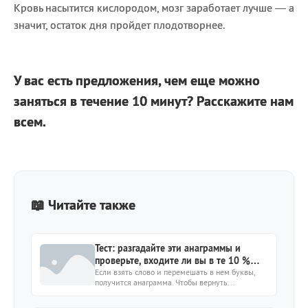
Кровь насытится кислородом, мозг заработает лучше — а
значит, остаток дня пройдет плодотворнее.
У вас есть предложения, чем еще можно
заняться в течение 10 минут? Расскажите нам
всем.
📖 Читайте также
Тест: разгадайте эти анаграммы и
проверьте, входите ли вы в те 10 %
людей, у которых абстрактно-
Если взять слово и перемешать в нем буквы,
получится анаграмма. Чтобы вернуть...
логическое мышление развито на
отлично