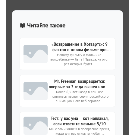
📖 Читайте также
«Возвращение в Хогвартс»: 9
фактов о новом фильме про
Гарри Поттера и 20-летии
Новому фильму о мальчике-
волшебнике — быть! Правда, на этот
первой части
раз история будет...
Mr. Freeman возвращается:
впервые за 3 года вышел новый
Более 6,5 лет назад в YouTube
эпизод мультсериала
появилась первая серия российского
анимационного веб-сериала...
Тест: у вас ума – кот наплакал,
если ответите меньше 5/10
Мы с вами живем в прекрасное время,
когда для нас открыта любая...