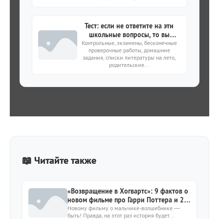
Тест: если не ответите на эти
школьные вопросы, то вы
Контрольные, экзамены, бесконечные
совершенно зря потратили 10
проверочные работы, домашние
лет своей жизни
задания, списки литературы на лето,
родительские...
📖 Читайте также
«Возвращение в Хогвартс»: 9 фактов о
новом фильме про Гарри Поттера и 20-
летии первой части
Новому фильму о мальчике-волшебнике —
быть! Правда, на этот раз история будет...