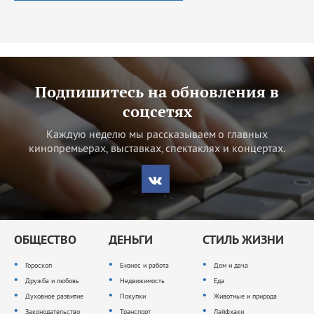
Подпишитесь на обновления в
соцсетях
Каждую неделю мы рассказываем о главных
кинопремьерах, выставках, спектаклях и концертах.
ОБЩЕСТВО
ДЕНЬГИ
СТИЛЬ ЖИЗНИ
Гороскоп
Бизнес и работа
Дом и дача
Дружба и любовь
Недвижимость
Еда
Духовное развитие
Покупки
Животные и природа
Законодательство
Транспорт
Лайфхаки