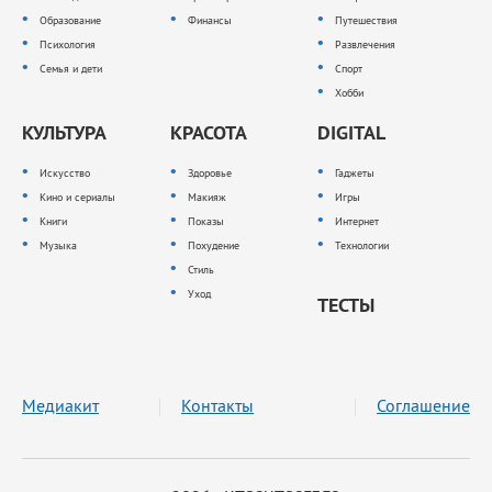
Образование
Финансы
Путешествия
Психология
Развлечения
Семья и дети
Спорт
Хобби
КУЛЬТУРА
КРАСОТА
DIGITAL
Искусство
Здоровье
Гаджеты
Кино и сериалы
Макияж
Игры
Книги
Показы
Интернет
Музыка
Похудение
Технологии
Стиль
Уход
ТЕСТЫ
Медиакит
Контакты
Соглашение