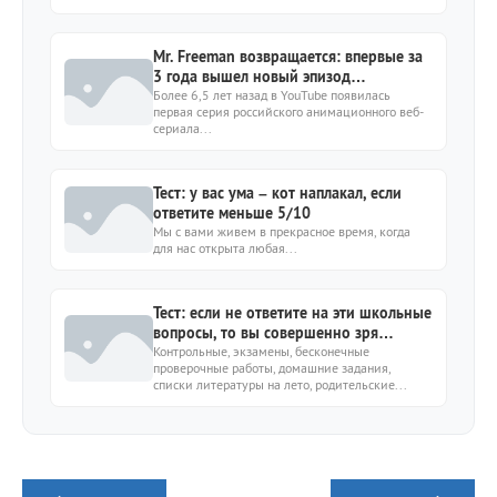
Mr. Freeman возвращается: впервые за
3 года вышел новый эпизод
мультсериала
Более 6,5 лет назад в YouTube появилась
первая серия российского анимационного веб-
сериала...
Тест: у вас ума – кот наплакал, если
ответите меньше 5/10
Мы с вами живем в прекрасное время, когда
для нас открыта любая...
Тест: если не ответите на эти школьные
вопросы, то вы совершенно зря
потратили 10 лет своей жизни
Контрольные, экзамены, бесконечные
проверочные работы, домашние задания,
списки литературы на лето, родительские...