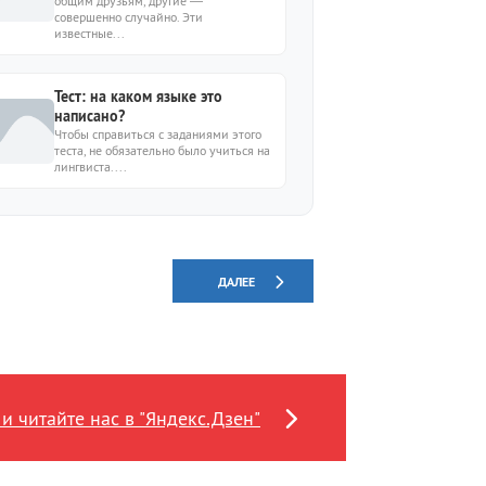
общим друзьям, другие —
звёзд
совершенно случайно. Эти
известные...
Тест: на каком языке это
написано?
Чтобы справиться с заданиями этого
теста, не обязательно было учиться на
лингвиста....
ДАЛЕЕ
и читайте нас в "Яндекс.Дзен"