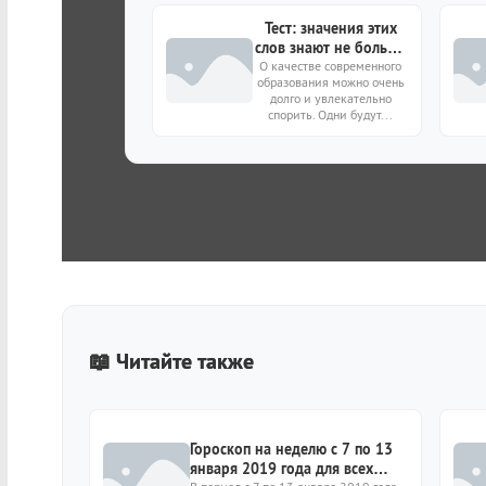
Тест: значения этих
слов знают не больше
О качестве современного
9% самых
образования можно очень
образованных
долго и увлекательно
россиян — а вы?
спорить. Одни будут...
📖 Читайте также
Гороскоп на неделю с 7 по 13
января 2019 года для всех