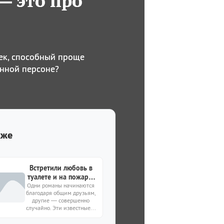
— это про
ек, способный проще
енной персоне?
кже
Встретили любовь в
туалете и на пожаре:
7 историй необычных
Одни романы начинаются
благодаря общим друзьям,
знакомств среди звёзд
другие — совершенно
случайно. Эти известные...