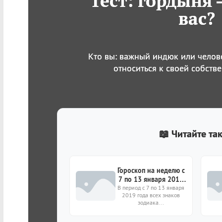
Тест: гордыня 
вас?
Кто вы: важный индюк или челов
относиться к своей собств
📖 Читайте та
Гороскоп на неделю с
7 по 13 января 2019
В период с 7 по 13 января
года для всех знаков
2019 года всех знаков
зодиака
зодиака...