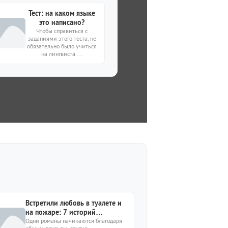
Тест: на каком языке
это написано?
Чтобы справиться с
заданиями этого теста, не
обязательно было учиться
на лингвиста....
Встретили любовь в туалете и
на пожаре: 7 историй
необычных знакомств среди
Одни романы начинаются благодаря