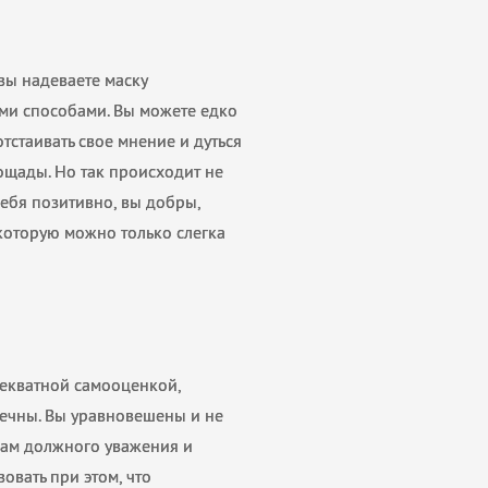
 вы надеваете маску
ми способами. Вы можете едко
тстаивать свое мнение и дуться
пощады. Но так происходит не
себя позитивно, вы добры,
которую можно только слегка
декватной самооценкой,
речны. Вы уравновешены и не
 вам должного уважения и
овать при этом, что