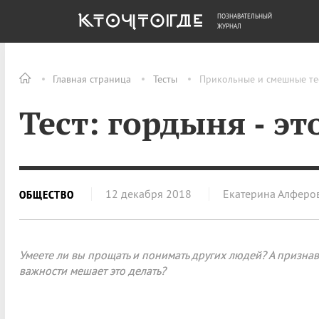
ПОЗНАВАТЕЛЬНЫЙ
ОБЩЕСТВО
ДЕНЬГИ
ЖУРНАЛ
Главная страница
Тесты
Прикольные и смешные те
Тест: гордыня ‑ эт
12 декабря 2018
Екатерина Алферо
ОБЩЕСТВО
Умеете ли вы прощать и понимать других людей? А признав
важности мешает это делать?