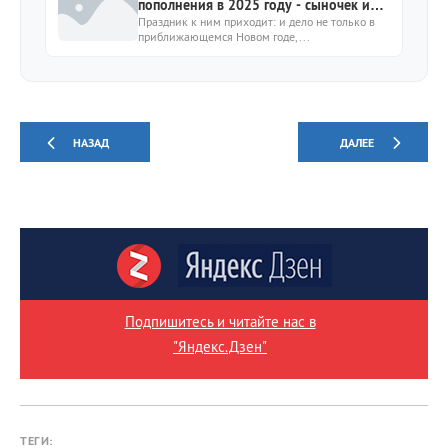
пополнения в 2025 году - сыночек или
дочка?
Праздник к ним приходит: и дело не только в
приближающемся Новом годе,...
НАЗАД
ДАЛЕЕ
Подпишитесь и читайте нас в
"Яндекс.Дзен"
ТЕГИ: