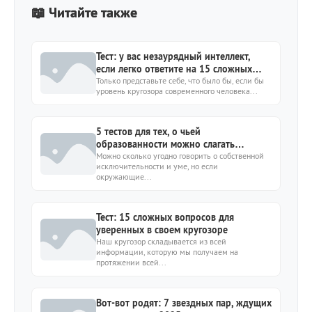
📖 Читайте также
Тест: у вас незаурядный интеллект,
если легко ответите на 15 сложных
вопросов
Только представьте себе, что было бы, если бы
уровень кругозора современного человека...
5 тестов для тех, о чьей
образованности можно слагать
легенды
Можно сколько угодно говорить о собственной
исключительности и уме, но если
окружающие...
Тест: 15 сложных вопросов для
уверенных в своем кругозоре
Наш кругозор складывается из всей
информации, которую мы получаем на
протяжении всей...
Вот-вот родят: 7 звездных пар, ждущих