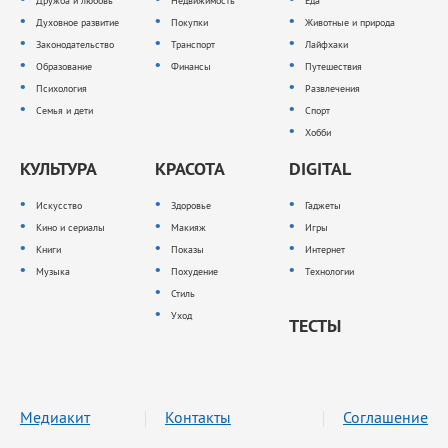
Дружба и любовь
Недвижимость
Еда
Духовное развитие
Покупки
Животные и природа
Законодательство
Транспорт
Лайфхаки
Образование
Финансы
Путешествия
Психология
Развлечения
Семья и дети
Спорт
Хобби
КУЛЬТУРА
КРАСОТА
DIGITAL
Искусство
Здоровье
Гаджеты
Кино и сериалы
Макияж
Игры
Книги
Показы
Интернет
Музыка
Похудение
Технологии
Стиль
Уход
ТЕСТЫ
Медиакит
Контакты
Соглашение