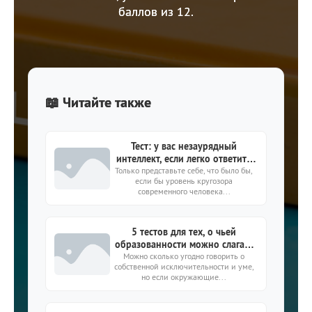
баллов из 12.
📖 Читайте также
Тест: у вас незаурядный
интеллект, если легко ответите
Только представьте себе, что было бы,
на 15 сложных вопросов
если бы уровень кругозора
современного человека...
5 тестов для тех, о чьей
образованности можно слагать
Можно сколько угодно говорить о
легенды
собственной исключительности и уме,
но если окружающие...