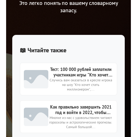
Это легко понять по вашему словарному
запасу.
📖 Читайте также
Тест: 100 000 рублей заплатили
участникам игры "Кто хочет
Случись вам оказаться в кресле игрока
стать миллионером" за каждый
на шоу "Кто хочет стать
из этих вопросов
миллионером",...
Как правильно завершить 2021
год и войти в 2022, чтобы
Многие из нас с удовольствием читают
изменить жизнь к лучшему?
гороскопы и астрологические прогнозы.
Самый большой...