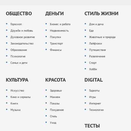
ОБЩЕСТВО
ДЕНЬГИ
СТИЛЬ ЖИЗНИ
Гороскоп
Бизнес и работа
Дом и дача
Дружба и любовь
Недвижимость
Еда
Духовное развитие
Покупки
Животные и природа
Законодательство
Транспорт
Лайфхаки
Образование
Финансы
Путешествия
Психология
Развлечения
Семья и дети
Спорт
Хобби
КУЛЬТУРА
КРАСОТА
DIGITAL
Искусство
Здоровье
Гаджеты
Кино и сериалы
Макияж
Игры
Книги
Показы
Интернет
Музыка
Похудение
Технологии
Стиль
Уход
ТЕСТЫ