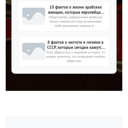
10 фактов о жизни арабских
женщин, которые европейцам
Представляя современные арабские
все еще кажутся выдумкой
семьи, многие все еще вспоминают
либо роскошные гаремы в...
8 фактов о чистоте и гигиене в
СССР, которые сегодня кажутся
Если обратиться к мировой истории, то
дикостью
можно заметить, что отношение любого
общества...