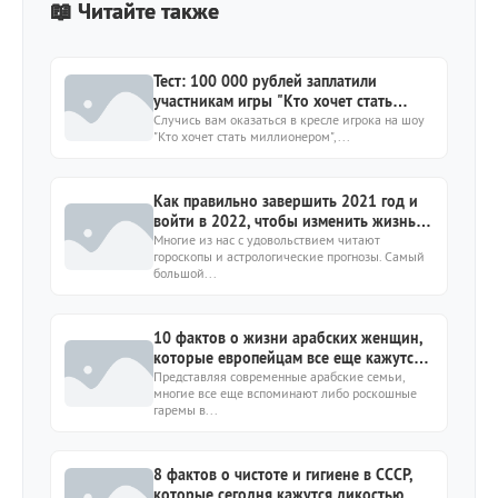
📖 Читайте также
Тест: 100 000 рублей заплатили
участникам игры "Кто хочет стать
миллионером" за каждый из этих
Случись вам оказаться в кресле игрока на шоу
"Кто хочет стать миллионером",...
вопросов
Как правильно завершить 2021 год и
войти в 2022, чтобы изменить жизнь к
лучшему?
Многие из нас с удовольствием читают
гороскопы и астрологические прогнозы. Самый
большой...
10 фактов о жизни арабских женщин,
которые европейцам все еще кажутся
выдумкой
Представляя современные арабские семьи,
многие все еще вспоминают либо роскошные
гаремы в...
8 фактов о чистоте и гигиене в СССР,
которые сегодня кажутся дикостью