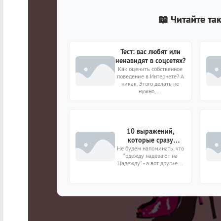
📖 Читайте та
Тест: вас любят или
ненавидят в соцсетях?
Как оценить собственное
поведение в Интернете? А
никак. Этого делать не
нужно,...
10 выражений,
которые сразу
Не будем напоминать, что
покажут, грамотный
“одежду надевают на
ли вы человек
Надежду” - а вот другие...