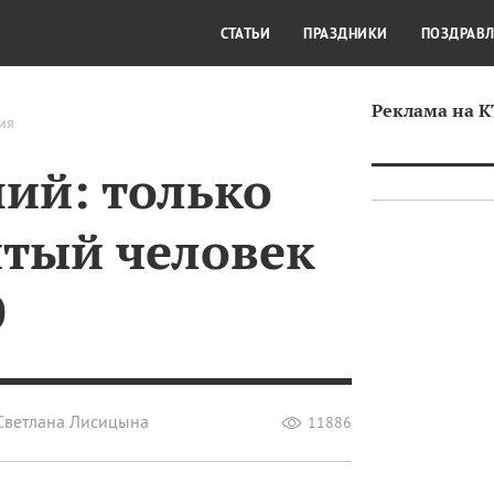
СТИЛЬ ЖИЗНИ
КУЛЬТУРА
КРА
СТАТЬИ
ПРАЗДНИКИ
ПОЗДРАВ
Реклама на 
ия
ний: только
итый человек
0
Светлана Лисицына
11886