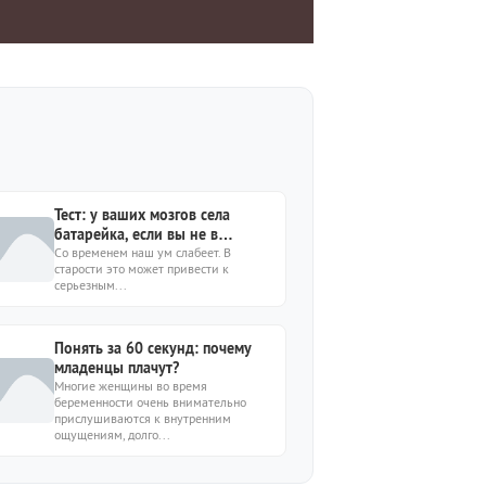
Тест: у ваших мозгов села
батарейка, если вы не в
состоянии ответить 9/9
Со временем наш ум слабеет. В
старости это может привести к
серьезным...
Понять за 60 секунд: почему
младенцы плачут?
Многие женщины во время
беременности очень внимательно
прислушиваются к внутренним
ощущениям, долго...