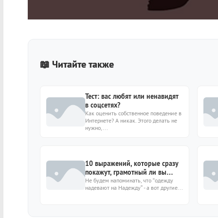
📖 Читайте также
Тест: вас любят или ненавидят
в соцсетях?
Как оценить собственное поведение в
Интернете? А никак. Этого делать не
нужно,...
10 выражений, которые сразу
покажут, грамотный ли вы
человек
Не будем напоминать, что “одежду
надевают на Надежду” - а вот другие...