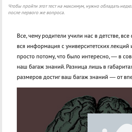
Чтобы пройти этот тест на максимум, нужно обладать недю
после первого же вопроса.
Все, чему родители учили нас в детстве, вс
вся информация с университетских лекций и
просто потому, что было интересно, — в сов
наш багаж знаний. Разница лишь в габаритах
размеров достиг ваш багаж знаний — от вп