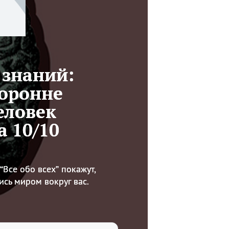
 знаний:
торонне
еловек
а 10/10
“Все обо всех” покажут,
ись миром вокруг вас.