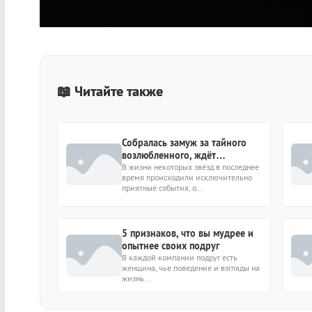
📖 Читайте также
Собралась замуж за тайного
возлюбленного, ждёт
первенца: 7 звёзд с
В жизни некоторых звёзд в последнее
время происходили исключительно
переменами на личном
приятные события, о...
5 признаков, что вы мудрее и
опытнее своих подруг
В каждой компании подруг есть
женщина, чье поведение и взгляды на
жизнь...