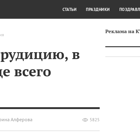
СТИЛЬ ЖИЗНИ
КУЛЬТУРА
КРА
СТАТЬИ
ПРАЗДНИКИ
ПОЗДРАВ
Реклама на 
ия
эрудицию, в
е всего
рина Алферова
5825