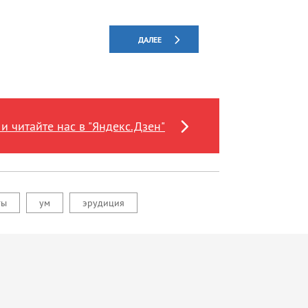
ДАЛЕЕ
и читайте нас в "Яндекс.Дзен"
ты
ум
эрудиция