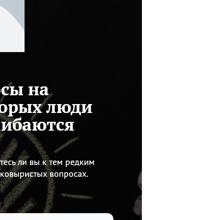
осы на
торых люди
шибаются
тесь ли вы к тем редким
аковыристых вопросах.