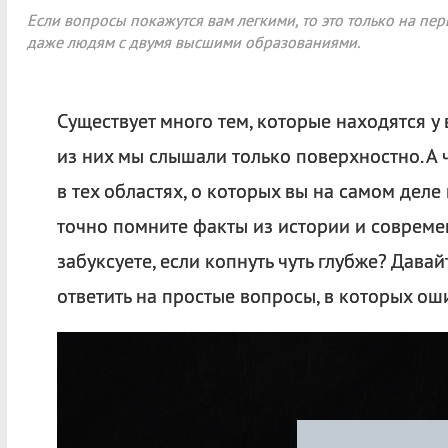
Если вопросы покажутся вам легкими, то это только на пе
даже людям с двумя высшими образованиями.
Существует много тем, которые находятся у 
из них мы слышали только поверхностно. А 
в тех областях, о которых вы на самом деле
точно помните факты из истории и соврем
забуксуете, если копнуть чуть глубже? Дава
ответить на простые вопросы, в которых ош