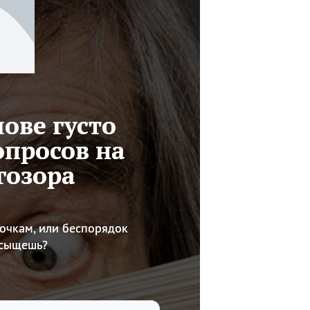
лове густо
опросов на
гозора
лочкам, или беспорядок
е сыщешь?