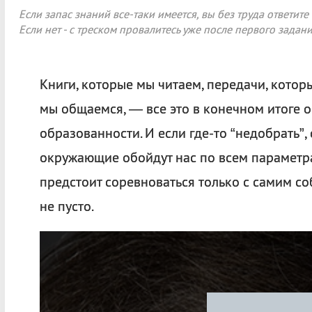
Если запас знаний все-таки имеется, вы без труда ответите 
Если нет - с треском провалитесь уже после первого задани
Книги, которые мы читаем, передачи, котор
мы общаемся, — все это в конечном итоге 
образованности. И если где-то “недобрать”,
окружающие обойдут нас по всем параметрам
предстоит соревноваться только с самим соб
не пусто.