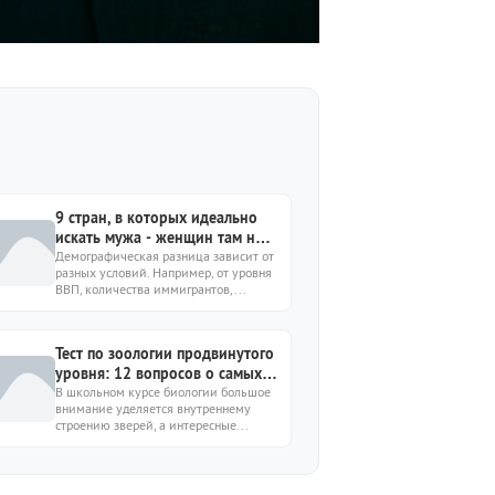
9 стран, в которых идеально
искать мужа - женщин там не
хватает
Демографическая разница зависит от
разных условий. Например, от уровня
ВВП, количества иммигрантов,...
Тест по зоологии продвинутого
уровня: 12 вопросов о самых
разных зверях
В школьном курсе биологии большое
внимание уделяется внутреннему
строению зверей, а интересные...