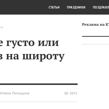
СТИЛЬ ЖИЗНИ
КУЛЬТУРА
КРА
СТАТЬИ
ПРАЗДНИКИ
ПОЗДРАВ
Реклама на 
ия
е густо или
в на широту
етлана Лисицына
8841