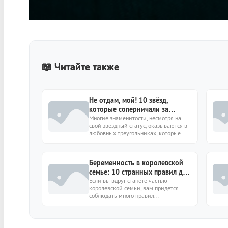
📖 Читайте также
Не отдам, мой! 10 звёзд,
которые соперничали за
одного мужчину
Многие знаменитости, несмотря на
свой звездный статус, оказываются в
любовных треугольниках, которые...
Беременность в королевской
семье: 10 странных правил для
будущих мам
Если вы вдруг станете частью
королевской семьи, вам придется
соблюдать много правил...