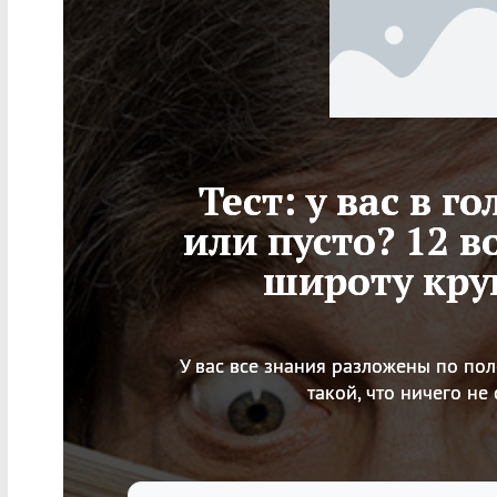
Тест: у вас в го
или пусто? 12 в
широту кру
У вас все знания разложены по по
такой, что ничего н