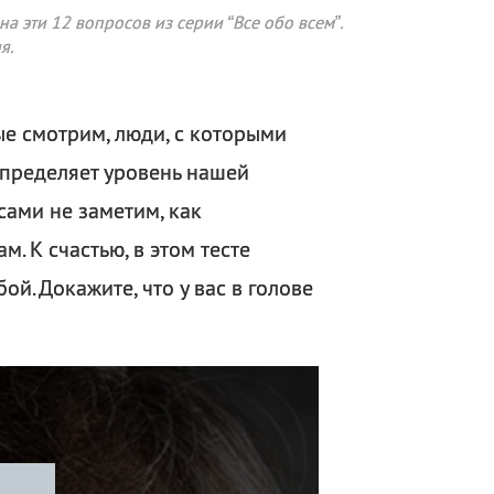
на эти 12 вопросов из серии “Все обо всем”.
я.
ые смотрим, люди, с которыми
определяет уровень нашей
 сами не заметим, как
. К счастью, в этом тесте
ой. Докажите, что у вас в голове